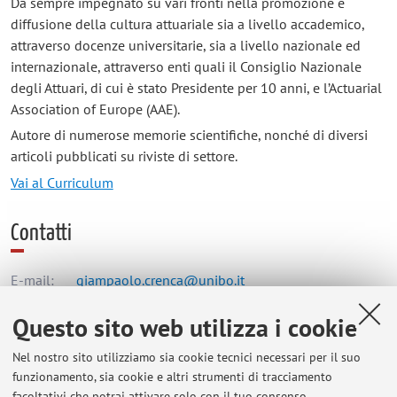
Da sempre impegnato su vari fronti nella promozione e
diffusione della cultura attuariale sia a livello accademico,
attraverso docenze universitarie, sia a livello nazionale ed
internazionale, attraverso enti quali il Consiglio Nazionale
degli Attuari, di cui è stato Presidente per 10 anni, e l’Actuarial
Association of Europe (AAE).
Autore di numerose memorie scientifiche, nonché di diversi
articoli pubblicati su riviste di settore.
Vai al Curriculum
Contatti
E-mail:
giampaolo.crenca@unibo.it
Questo sito web utilizza i cookie
Dipartimento di Scienze Statistiche "Paolo Fortunati"
Nel nostro sito utilizziamo sia cookie tecnici necessari per il suo
Via Belle Arti 41, Bologna -
Vai alla mappa
funzionamento, sia cookie e altri strumenti di tracciamento
facoltativi che potrai attivare solo con il tuo consenso.