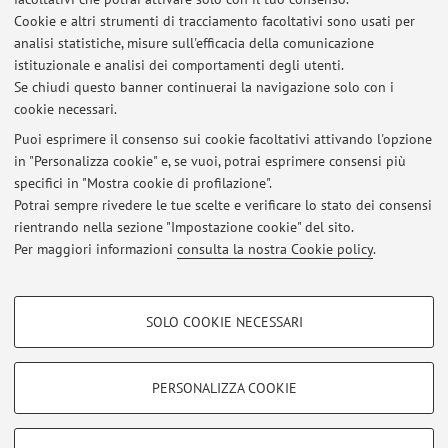
Cookie e altri strumenti di tracciamento facoltativi sono usati per
Orario di ricevimento
analisi statistiche, misure sull'efficacia della comunicazione
istituzionale e analisi dei comportamenti degli utenti.
Da concordare con il docente di volta in volta.
Se chiudi questo banner continuerai la navigazione solo con i
cookie necessari.
Puoi esprimere il consenso sui cookie facoltativi attivando l'opzione
in "Personalizza cookie" e, se vuoi, potrai esprimere consensi più
Ultimi avvisi
specifici in "Mostra cookie di profilazione".
Potrai sempre rivedere le tue scelte e verificare lo stato dei consensi
Al momento non sono presenti avvisi.
rientrando nella sezione "Impostazione cookie" del sito.
Per maggiori informazioni
consulta la nostra Cookie policy
.
COOKIE DI PROFILAZIONE - FACOLTATIVI
SOLO COOKIE NECESSARI
Si tratta di cookie utilizzati per analizzare le caratteristiche della navigazione
Area riservata
degli utenti, creare profili in base al loro comportamento sul sito, per analisi
Accedi tramite
login
per gestire tutti i contenuti del sito.
di marketing.
PERSONALIZZA COOKIE
Mostra cookie di profilazione
© 2026 - ALMA MATER STUDIORUM - Università di Bologna - Via
Google/Youtube Video