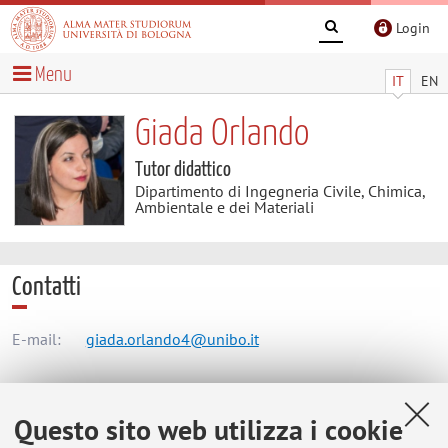
Login
Menu
IT
EN
Giada Orlando
Tutor didattico
Dipartimento di Ingegneria Civile, Chimica,
Ambientale e dei Materiali
Contatti
E-mail:
giada.orlando4@unibo.it
Dipartimento di Ingegneria Civile, Chimica, Ambientale e
Questo sito web utilizza i cookie
dei Materiali