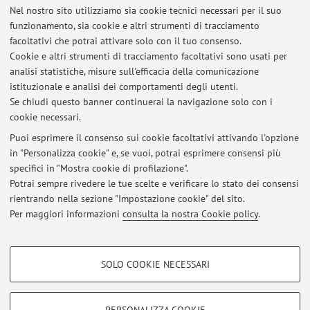
Nel nostro sito utilizziamo sia cookie tecnici necessari per il suo
Viale del Risorgimento 2, Bologna -
Vai alla mappa
funzionamento, sia cookie e altri strumenti di tracciamento
facoltativi che potrai attivare solo con il tuo consenso.
Risorse in rete
Cookie e altri strumenti di tracciamento facoltativi sono usati per
analisi statistiche, misure sull'efficacia della comunicazione
istituzionale e analisi dei comportamenti degli utenti.
ORCID
Se chiudi questo banner continuerai la navigazione solo con i
cookie necessari.
Puoi esprimere il consenso sui cookie facoltativi attivando l'opzione
in "Personalizza cookie" e, se vuoi, potrai esprimere consensi più
Ultimi avvisi
specifici in "Mostra cookie di profilazione".
Potrai sempre rivedere le tue scelte e verificare lo stato dei consensi
Al momento non sono presenti avvisi.
rientrando nella sezione "Impostazione cookie" del sito.
Per maggiori informazioni
consulta la nostra Cookie policy
.
COOKIE DI PROFILAZIONE - FACOLTATIVI
SOLO COOKIE NECESSARI
Area riservata
Si tratta di cookie utilizzati per analizzare le caratteristiche della navigazione
degli utenti, creare profili in base al loro comportamento sul sito, per analisi
Accedi tramite
login
per gestire tutti i contenuti del sito.
di marketing.