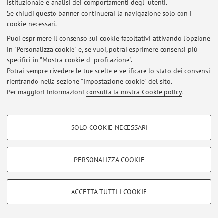
istituzionale e analisi dei comportamenti degli utenti.
Se chiudi questo banner continuerai la navigazione solo con i
cookie necessari.
Ultimi avvisi
Puoi esprimere il consenso sui cookie facoltativi attivando l'opzione
in "Personalizza cookie" e, se vuoi, potrai esprimere consensi più
Al momento non sono presenti avvisi.
specifici in "Mostra cookie di profilazione".
Potrai sempre rivedere le tue scelte e verificare lo stato dei consensi
rientrando nella sezione "Impostazione cookie" del sito.
Per maggiori informazioni
consulta la nostra Cookie policy
.
Area riservata
COOKIE DI PROFILAZIONE - FACOLTATIVI
Accedi tramite
login
per gestire tutti i contenuti del sito.
SOLO COOKIE NECESSARI
Si tratta di cookie utilizzati per analizzare le caratteristiche della navigazione
degli utenti, creare profili in base al loro comportamento sul sito, per analisi
di marketing.
PERSONALIZZA COOKIE
© 2026 - ALMA MATER STUDIORUM - Università di Bologna - Via
Mostra cookie di profilazione
Zamboni, 33 - 40126 Bologna - Partita IVA: 01131710376
Privacy
|
Note legali
|
Impostazioni Cookie
Google/Youtube Video
COOKIE TECNICI - NECESSARI
ACCETTA TUTTI I COOKIE
Facebook
Si tratta di cookie tecnici utilizzati, a titolo esemplificativo, per il corretto
Vimeo
funzionamento del sito, salvare le preferenze di navigazione, per il