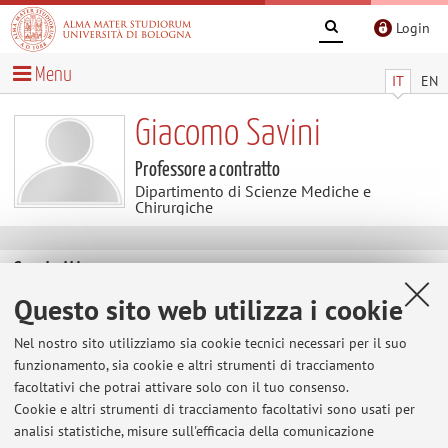
Login
Menu
IT
EN
Giacomo Savini
Professore a contratto
Dipartimento di Scienze Mediche e
Chirurgiche
Contatti
Questo sito web utilizza i cookie
E-mail:
giacomo.savini3@unibo.it
Nel nostro sito utilizziamo sia cookie tecnici necessari per il suo
funzionamento, sia cookie e altri strumenti di tracciamento
facoltativi che potrai attivare solo con il tuo consenso.
Dipartimento di Scienze Mediche e Chirurgiche
Cookie e altri strumenti di tracciamento facoltativi sono usati per
Via Massarenti 9, Bologna -
Vai alla mappa
analisi statistiche, misure sull'efficacia della comunicazione