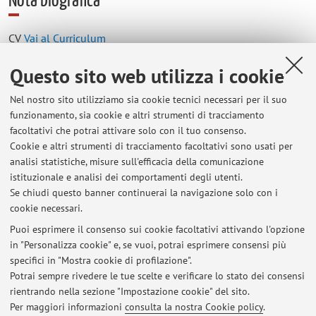
Nota biografica
CV
Vai al Curriculum
Questo sito web utilizza i cookie
Contatti
Nel nostro sito utilizziamo sia cookie tecnici necessari per il suo
E-mail:
giacomo.santoni3@unibo.it
funzionamento, sia cookie e altri strumenti di tracciamento
facoltativi che potrai attivare solo con il tuo consenso.
Cookie e altri strumenti di tracciamento facoltativi sono usati per
analisi statistiche, misure sull'efficacia della comunicazione
Dipartimento di Fisica e Astronomia "Augusto Righi"
istituzionale e analisi dei comportamenti degli utenti.
Viale Berti Pichat 6/2, Bologna -
Vai alla mappa
Se chiudi questo banner continuerai la navigazione solo con i
cookie necessari.
Puoi esprimere il consenso sui cookie facoltativi attivando l'opzione
in "Personalizza cookie" e, se vuoi, potrai esprimere consensi più
Ultimi avvisi
specifici in "Mostra cookie di profilazione".
Potrai sempre rivedere le tue scelte e verificare lo stato dei consensi
Al momento non sono presenti avvisi.
rientrando nella sezione "Impostazione cookie" del sito.
Per maggiori informazioni
consulta la nostra Cookie policy
.