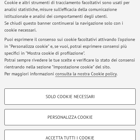
Cookie e altri strumenti di tracciamento facoltativi sono usati per
analisi statistiche, misure sull'efficacia della comunicazione
Dipartimento di Matematica
istituzionale e analisi dei comportamenti degli utenti.
Piazza di Porta San Donato 5, Bologna -
Vai alla mappa
Se chiudi questo banner continuerai la navigazione solo con i
cookie necessari.
Puoi esprimere il consenso sui cookie facoltativi attivando l'opzione
in "Personalizza cookie" e, se vuoi, potrai esprimere consensi più
Ultimi avvisi
specifici in "Mostra cookie di profilazione".
Potrai sempre rivedere le tue scelte e verificare lo stato dei consensi
Al momento non sono presenti avvisi.
rientrando nella sezione "Impostazione cookie" del sito.
Per maggiori informazioni
consulta la nostra Cookie policy
.
COOKIE DI PROFILAZIONE - FACOLTATIVI
SOLO COOKIE NECESSARI
Area riservata
Si tratta di cookie utilizzati per analizzare le caratteristiche della navigazione
degli utenti, creare profili in base al loro comportamento sul sito, per analisi
Accedi tramite
login
per gestire tutti i contenuti del sito.
di marketing.
PERSONALIZZA COOKIE
Mostra cookie di profilazione
© 2026 - ALMA MATER STUDIORUM - Università di Bologna - Via
Google/Youtube Video
COOKIE TECNICI - NECESSARI
ACCETTA TUTTI I COOKIE
Zamboni, 33 - 40126 Bologna - Partita IVA: 01131710376