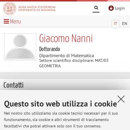
Login
Menu
IT
EN
Giacomo Nanni
Dottorando
Dipartimento di Matematica
Settore scientifico disciplinare: MAT/03
GEOMETRIA
Contatti
E-mail:
giacomo.nanni13@unibo.it
Questo sito web utilizza i cookie
Altri contatti
Nel nostro sito utilizziamo sia cookie tecnici necessari per il suo
Web:
Vai al sito personale
funzionamento, sia cookie e altri strumenti di tracciamento
facoltativi che potrai attivare solo con il tuo consenso.