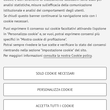
Dipartimento di Ingegneria dell'Energia Elettrica e
analisi statistiche, misure sull'efficacia della comunicazione
dell'Informazione "Guglielmo Marconi"
istituzionale e analisi dei comportamenti degli utenti.
Viale del Risorgimento 2, Bologna -
Vai alla mappa
Se chiudi questo banner continuerai la navigazione solo con i
cookie necessari.
Puoi esprimere il consenso sui cookie facoltativi attivando l'opzione
in "Personalizza cookie" e, se vuoi, potrai esprimere consensi più
Ultimi avvisi
specifici in "Mostra cookie di profilazione".
Potrai sempre rivedere le tue scelte e verificare lo stato dei consensi
Al momento non sono presenti avvisi.
rientrando nella sezione "Impostazione cookie" del sito.
Per maggiori informazioni
consulta la nostra Cookie policy
.
COOKIE DI PROFILAZIONE - FACOLTATIVI
SOLO COOKIE NECESSARI
Si tratta di cookie utilizzati per analizzare le caratteristiche della navigazione
Area riservata
degli utenti, creare profili in base al loro comportamento sul sito, per analisi
Accedi tramite
login
per gestire tutti i contenuti del sito.
di marketing.
PERSONALIZZA COOKIE
Mostra cookie di profilazione
© 2026 - ALMA MATER STUDIORUM - Università di Bologna - Via
Google/Youtube Video
COOKIE TECNICI - NECESSARI
ACCETTA TUTTI I COOKIE
Zamboni, 33 - 40126 Bologna - Partita IVA: 01131710376
Facebook