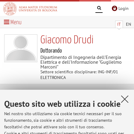
Login
Menu
IT
EN
Giacomo Drudi
Dottorando
Dipartimento di Ingegneria dell'Energia
Elettrica e dell'Informazione "Guglielmo
Marconi"
Settore scientifico disciplinare: ING-INF/01
ELETTRONICA
Contatti
Questo sito web utilizza i cookie
E-mail:
giacomo.drudi4@unibo.it
Nel nostro sito utilizziamo sia cookie tecnici necessari per il suo
funzionamento, sia cookie e altri strumenti di tracciamento
facoltativi che potrai attivare solo con il tuo consenso.
Cookie e altri strumenti di tracciamento facoltativi sono usati per