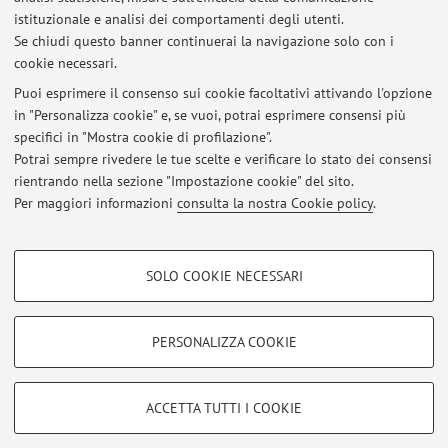
istituzionale e analisi dei comportamenti degli utenti.
Su appuntamento, in videoconferenza.
Se chiudi questo banner continuerai la navigazione solo con i
cookie necessari.
Puoi esprimere il consenso sui cookie facoltativi attivando l'opzione
in "Personalizza cookie" e, se vuoi, potrai esprimere consensi più
Ultimi avvisi
specifici in "Mostra cookie di profilazione".
Potrai sempre rivedere le tue scelte e verificare lo stato dei consensi
Al momento non sono presenti avvisi.
rientrando nella sezione "Impostazione cookie" del sito.
Per maggiori informazioni
consulta la nostra Cookie policy
.
COOKIE DI PROFILAZIONE - FACOLTATIVI
SOLO COOKIE NECESSARI
Si tratta di cookie utilizzati per analizzare le caratteristiche della navigazione
Area riservata
degli utenti, creare profili in base al loro comportamento sul sito, per analisi
Accedi tramite
login
per gestire tutti i contenuti del sito.
di marketing.
PERSONALIZZA COOKIE
Mostra cookie di profilazione
© 2026 - ALMA MATER STUDIORUM - Università di Bologna - Via
Google/Youtube Video
COOKIE TECNICI - NECESSARI
ACCETTA TUTTI I COOKIE
Zamboni, 33 - 40126 Bologna - Partita IVA: 01131710376
Facebook
Privacy
|
Note legali
|
Impostazioni Cookie
Si tratta di cookie tecnici utilizzati, a titolo esemplificativo, per il corretto