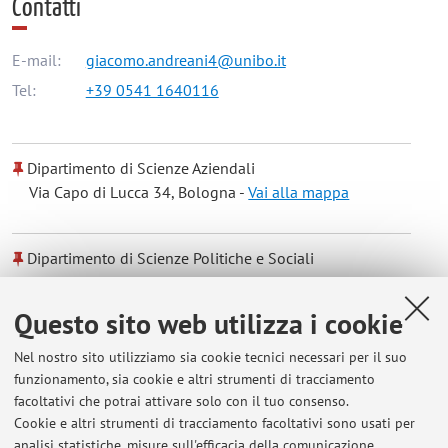
Contatti
E-mail:
giacomo.andreani4@unibo.it
Tel:
+39 0541 1640116
Dipartimento di Scienze Aziendali
Via Capo di Lucca 34, Bologna -
Vai alla mappa
Dipartimento di Scienze Politiche e Sociali
Strada Maggiore 45, Bologna -
Vai alla mappa
Questo sito web utilizza i cookie
Dipartimento di Scienze Economiche
Nel nostro sito utilizziamo sia cookie tecnici necessari per il suo
Piazza Scaravilli 2, Bologna -
Vai alla mappa
funzionamento, sia cookie e altri strumenti di tracciamento
facoltativi che potrai attivare solo con il tuo consenso.
Cookie e altri strumenti di tracciamento facoltativi sono usati per
Orario di ricevimento
analisi statistiche, misure sull'efficacia della comunicazione