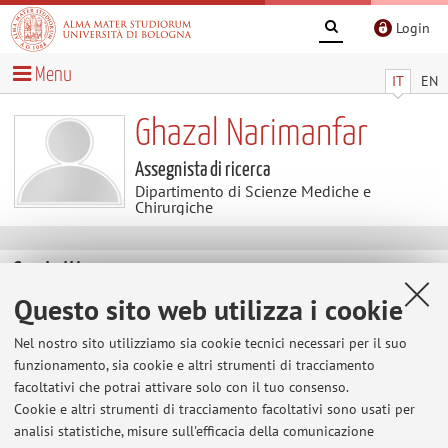
Login
Menu
IT
EN
Ghazal Narimanfar
Assegnista di ricerca
Dipartimento di Scienze Mediche e
Chirurgiche
Contatti
Questo sito web utilizza i cookie
E-mail:
ghazal.narimanfar2@unibo.it
Nel nostro sito utilizziamo sia cookie tecnici necessari per il suo
funzionamento, sia cookie e altri strumenti di tracciamento
facoltativi che potrai attivare solo con il tuo consenso.
Dipartimento di Scienze Mediche e Chirurgiche
Cookie e altri strumenti di tracciamento facoltativi sono usati per
Via Massarenti 9, Bologna -
Vai alla mappa
analisi statistiche, misure sull'efficacia della comunicazione