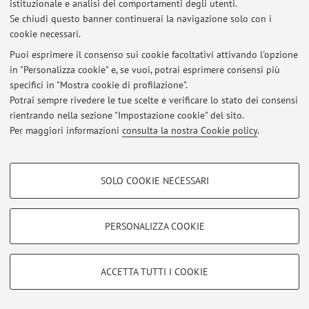
istituzionale e analisi dei comportamenti degli utenti.
Se chiudi questo banner continuerai la navigazione solo con i
cookie necessari.
Ultimi avvisi
Puoi esprimere il consenso sui cookie facoltativi attivando l'opzione
in "Personalizza cookie" e, se vuoi, potrai esprimere consensi più
Al momento non sono presenti avvisi.
specifici in "Mostra cookie di profilazione".
Potrai sempre rivedere le tue scelte e verificare lo stato dei consensi
rientrando nella sezione "Impostazione cookie" del sito.
Per maggiori informazioni
consulta la nostra Cookie policy
.
Area riservata
COOKIE DI PROFILAZIONE - FACOLTATIVI
Accedi tramite
login
per gestire tutti i contenuti del sito.
SOLO COOKIE NECESSARI
Si tratta di cookie utilizzati per analizzare le caratteristiche della navigazione
degli utenti, creare profili in base al loro comportamento sul sito, per analisi
di marketing.
PERSONALIZZA COOKIE
© 2026 - ALMA MATER STUDIORUM - Università di Bologna - Via
Mostra cookie di profilazione
Zamboni, 33 - 40126 Bologna - Partita IVA: 01131710376
Privacy
|
Note legali
|
Impostazioni Cookie
Google/Youtube Video
COOKIE TECNICI - NECESSARI
ACCETTA TUTTI I COOKIE
Facebook
Si tratta di cookie tecnici utilizzati, a titolo esemplificativo, per il corretto
Vimeo
funzionamento del sito, salvare le preferenze di navigazione, per il