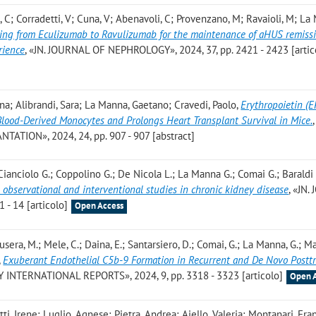
ini, C; Corradetti, V; Cuna, V; Abenavoli, C; Provenzano, M; Ravaioli, M; La
ching from Eculizumab to Ravulizumab for the maintenance of aHUS remissi
rience
, «JN. JOURNAL OF NEPHROLOGY», 2024, 37, pp. 2421 - 2423 [artic
Nina; Alibrandi, Sara; La Manna, Gaetano; Cravedi, Paolo
,
Erythropoietin (
lood-Derived Monocytes and Prolongs Heart Transplant Survival in Mice.
,
ION», 2024, 24, pp. 907 - 907 [abstract]
ianciolo G.; Coppolino G.; De Nicola L.; La Manna G.; Comai G.; Baraldi
n observational and interventional studies in chronic kidney disease
, «JN
- 14 [articolo]
Open Access
lbusera, M.; Mele, C.; Daina, E.; Santarsiero, D.; Comai, G.; La Manna, G.; Ma
,
Exuberant Endothelial C5b-9 Formation in Recurrent and De Novo Postt
Y INTERNATIONAL REPORTS», 2024, 9, pp. 3318 - 3323 [articolo]
Open 
ti, Irene; Luglio, Agnese; Pietra, Andrea; Aiello, Valeria; Montanari, Fra