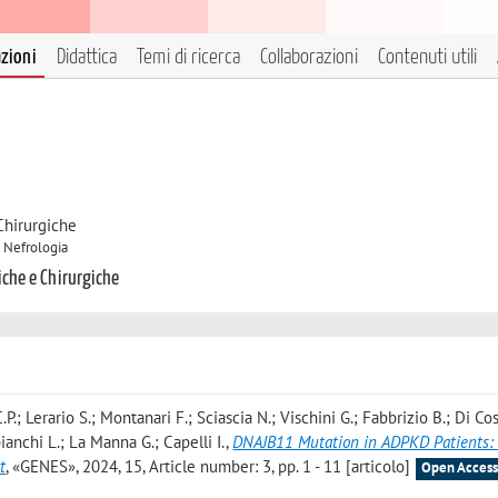
azioni
Didattica
Temi di ricerca
Collaborazioni
Contenuti utili
Chirurgiche
B Nefrologia
iche e Chirurgiche
i C.P.; Lerario S.; Montanari F.; Sciascia N.; Vischini G.; Fabbrizio B.; Di Co
ianchi L.; La Manna G.; Capelli I.
,
DNAJB11 Mutation in ADPKD Patients: 
t
, «GENES», 2024, 15, Article number: 3, pp. 1 - 11 [articolo]
Open Acces