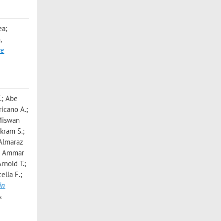
ea;
,
ve
.; Abe
ricano A.;
 Miswan
Akram S.;
; Almaraz
.; Ammar
Arnold T.;
ella F.;
in
&