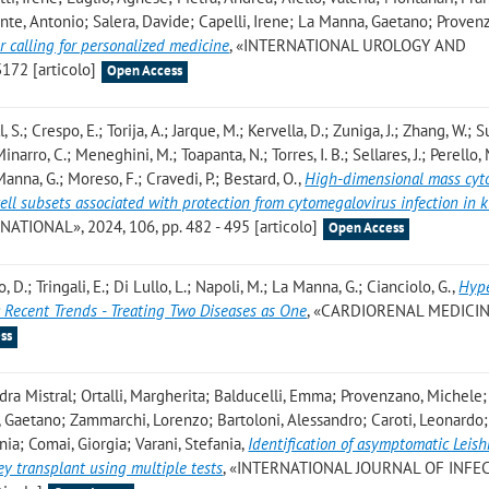
lante, Antonio; Salera, Davide; Capelli, Irene; La Manna, Gaetano; Proven
r calling for personalized medicine
, «INTERNATIONAL UROLOGY AND
172 [articolo]
Open Access
, S.; Crespo, E.; Torija, A.; Jarque, M.; Kervella, D.; Zuniga, J.; Zhang, W.; Su
narro, C.; Meneghini, M.; Toapanta, N.; Torres, I. B.; Sellares, J.; Perello, 
Manna, G.; Moreso, F.; Cravedi, P.; Bestard, O.
,
High-dimensional mass cyt
T-cell subsets associated with protection from cytomegalovirus infection in 
ATIONAL», 2024, 106, pp. 482 - 495 [articolo]
Open Access
, D.; Tringali, E.; Di Lullo, L.; Napoli, M.; La Manna, G.; Cianciolo, G.
,
Hype
 Recent Trends - Treating Two Diseases as One
, «CARDIORENAL MEDICINE
ss
dra Mistral; Ortalli, Margherita; Balducelli, Emma; Provenzano, Michele; 
 Gaetano; Zammarchi, Lorenzo; Bartoloni, Alessandro; Caroti, Leonardo; 
nia; Comai, Giorgia; Varani, Stefania
,
Identification of asymptomatic Leis
ey transplant using multiple tests
, «INTERNATIONAL JOURNAL OF INFE