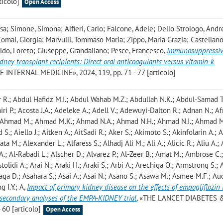
ticolo]
Open Access
sa; Simone, Simona; Alfieri, Carlo; Falcone, Adele; Dello Strologo, Andr
 Comai, Giorgia; Marvulli, Tommaso Maria; Zippo, Maria Grazia; Castellano
do, Loreto; Giuseppe, Grandaliano; Pesce, Francesco
,
Immunosuppressi
dney transplant recipients: Direct oral anticoagulants versus vitamin-k
INTERNAL MEDICINE», 2024, 119, pp. 71 - 77 [articolo]
 R.; Abdul Hafidz M.I.; Abdul Wahab M.Z.; Abdullah N.K.; Abdul-Samad T
 P.; Acosta J.A.; Adeleke A.; Adell V.; Adewuyi-Dalton R.; Adnan N.; Af
A.; Ahmad M.; Ahmad M.K.; Ahmad N.A.; Ahmad N.H.; Ahmad N.I.; Ahmad
; Aiello J.; Aitken A.; AitSadi R.; Aker S.; Akimoto S.; Akinfolarin A.; 
gata M.; Alexander L.; Alfaress S.; Alhadj Ali M.; Ali A.; Alicic R.; Aliu A.
 A.; Al-Rabadi L.; Alscher D.; Alvarez P.; Al-Zeer B.; Amat M.; Ambrose C
tolidi A.; Arai N.; Araki H.; Araki S.; Arbi A.; Arechiga O.; Armstrong S.; 
eaga D.; Asahara S.; Asai A.; Asai N.; Asano S.; Asawa M.; Asmee M.F.; Auc
 I.Y.; A
,
Impact of primary kidney disease on the effects of empagliflozin 
 secondary analyses of the EMPA-KIDNEY trial
, «THE LANCET DIABETES 
60 [articolo]
Open Access