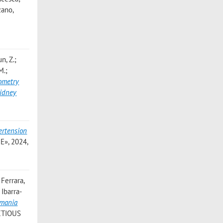
zano,
n, Z.;
M.;
ometry
kidney
rtension
», 2024,
Ferrara,
Ibarra-
hmania
CTIOUS