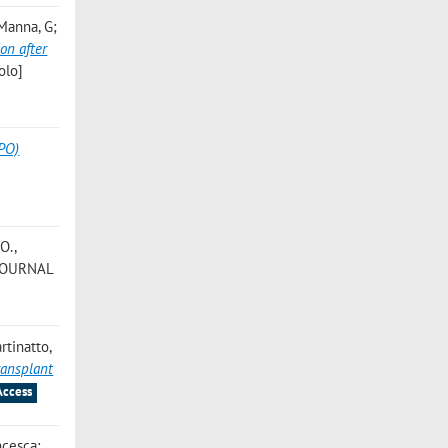
 Manna, G;
on after
olo]
EPO)
 O.
,
. JOURNAL
rtinatto,
ransplant
Access
ncesca;