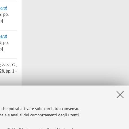
eral
9, pp.
o]
eral
9, pp.
o]
; Zaza, G.
,
8, pp. 1 -
.; Benson,
N.; Popp,
 Disease
i che potrai attivare solo con il tuo consenso.
», 2024,
onale e analisi dei comportamenti degli utenti.