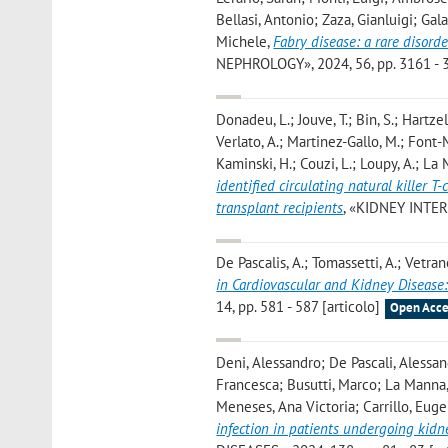
Bellasi, Antonio; Zaza, Gianluigi; Ga
Michele
,
Fabry disease: a rare disorde
NEPHROLOGY», 2024, 56, pp. 3161 - 3
Donadeu, L.; Jouve, T.; Bin, S.; Hartzell
Verlato, A.; Martinez-Gallo, M.; Font-Mi
Kaminski, H.; Couzi, L.; Loupy, A.; La 
identified circulating natural killer 
transplant recipients
, «KIDNEY INTERN
De Pascalis, A.; Tomassetti, A.; Vetrano
in Cardiovascular and Kidney Disease:
14, pp. 581 - 587 [articolo]
Open Acce
Deni, Alessandro; De Pascali, Alessan
Francesca; Busutti, Marco; La Manna,
Meneses, Ana Victoria; Carrillo, Euge
infection in patients undergoing kidn