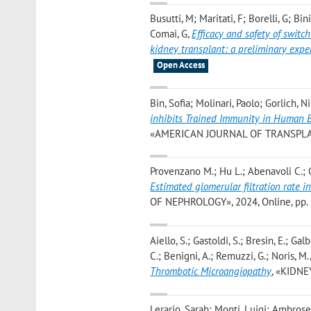
Busutti, M; Maritati, F; Borelli, G; B
Comai, G
,
Efficacy and safety of swit
kidney transplant: a preliminary expe
Open Access
Bin, Sofia; Molinari, Paolo; Gorlich, 
inhibits Trained Immunity in Human B
«AMERICAN JOURNAL OF TRANSPLANTAT
Provenzano M.; Hu L.; Abenavoli C.; C
Estimated glomerular filtration rate i
OF NEPHROLOGY», 2024, Online, pp. 1 
Aiello, S.; Gastoldi, S.; Bresin, E.; Ga
C.; Benigni, A.; Remuzzi, G.; Noris, M.
Thrombotic Microangiopathy
, «KIDNE
Lerario, Sarah; Monti, Luigi; Ambroset