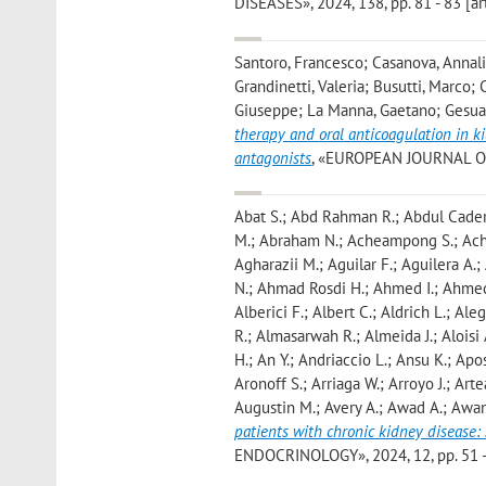
DISEASES», 2024, 138, pp. 81 - 83 [ar
Santoro, Francesco; Casanova, Annali
Grandinetti, Valeria; Busutti, Marco;
Giuseppe; La Manna, Gaetano; Gesual
therapy and oral anticoagulation in ki
antagonists
, «EUROPEAN JOURNAL OF 
Abat S.; Abd Rahman R.; Abdul Cader
M.; Abraham N.; Acheampong S.; Achiri
Agharazii M.; Aguilar F.; Aguilera 
N.; Ahmad Rosdi H.; Ahmed I.; Ahmed S.
Alberici F.; Albert C.; Aldrich L.; Ale
R.; Almasarwah R.; Almeida J.; Aloisi
H.; An Y.; Andriaccio L.; Ansu K.; Apos
Aronoff S.; Arriaga W.; Arroyo J.; Art
Augustin M.; Avery A.; Awad A.; Awang
patients with chronic kidney disease:
ENDOCRINOLOGY», 2024, 12, pp. 51 - 