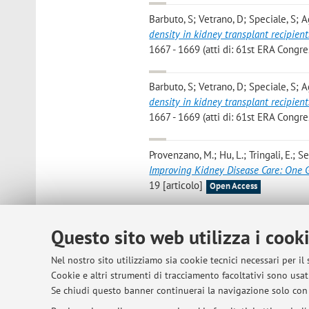
Barbuto, S; Vetrano, D; Speciale, S; 
density in kidney transplant recipient
1667 - 1669 (atti di: 61st ERA Congr
Barbuto, S; Vetrano, D; Speciale, S; 
density in kidney transplant recipient
1667 - 1669 (atti di: 61st ERA Congr
Provenzano, M.; Hu, L.; Tringali, E.; Se
Improving Kidney Disease Care: One 
19 [articolo]
Open Access
Wolff, C. A.; Aiello, V.; Elhassan, E. A. 
Questo sito web utilizza i cook
K.; Seri, M.; Brigl, C. B.; Munster, J. S
B.; Schonauer, R.; Conlon, P. J.; Capelli, 
Nel nostro sito utilizziamo sia cookie tecnici necessari per il
Prediction Tools and Risk Prognostica
Cookie e altri strumenti di tracciamento facoltativi sono usati
19, pp. 1 - 13 [articolo]
Se chiudi questo banner continuerai la navigazione solo con 