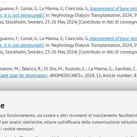
Aguanno, F; Comai, G; La Manna, G; Cianciolo, G
,
Improvement of bone min
s: it is just denosumab?
, in: Nephrology Dialysis Transplantation, 2024, 3
ess, Stockholm, Sweden, 23-26 May 2024) [Contributo in Atti di convegn
Aguanno, F; Comai, G; La Manna, G; Cianciolo, G
,
Improvement of bone min
s: it is just denosumab?
, in: Nephrology Dialysis Transplantation, 2024, 3
ess, Stockholm, Sweden, 23-26 May 2024) [Contributo in Atti di convegn
natore, M.; Talarico, R.; Di Dio, M.; Ruotolo, C.; La Manna, G.; Garofalo, C.
Giant Leap for Nephrology
, «BIOMEDICINES», 2024, 12, Article number: 82
E.; Cristalli, C.; Lerario, S.; Paccapelo, A.; Ciurli, F.; Montanari, F.; Conti, A
ie
.; Sciascia, N.; Kursch, S.; de Fallois, J.; La Manna, G.; Eckardt, K. -U.; Rank, 
I.; Halbritter, J.
,
Integrated use of Autosomal Dominant Polycystic Kidney
 suo funzionamento, sia cookie e altri strumenti di tracciamento facoltativ
tion
, «CLINICAL JOURNAL OF THE AMERICAN SOCIETY OF NEPHROLOGY
 per analisi statistiche, misure sull'efficacia della comunicazione istituzi
i cookie necessari.