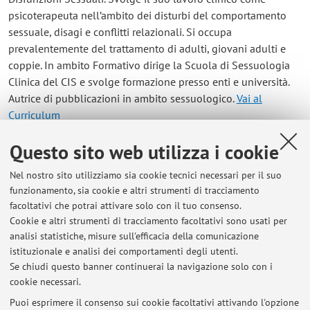
psicoterapeuta nell’ambito dei disturbi del comportamento
sessuale, disagi e conflitti relazionali. Si occupa
prevalentemente del trattamento di adulti, giovani adulti e
coppie. In ambito Formativo dirige la Scuola di Sessuologia
Clinica del CIS e svolge formazione presso enti e università.
Autrice di pubblicazioni in ambito sessuologico.
Vai al
Curriculum
Questo sito web utilizza i cookie
Contatti
Nel nostro sito utilizziamo sia cookie tecnici necessari per il suo
E-mail:
gabriella.rifelli@unibo.it
funzionamento, sia cookie e altri strumenti di tracciamento
facoltativi che potrai attivare solo con il tuo consenso.
Cookie e altri strumenti di tracciamento facoltativi sono usati per
analisi statistiche, misure sull'efficacia della comunicazione
Dipartimento di Psicologia "Renzo Canestrari"
istituzionale e analisi dei comportamenti degli utenti.
Viale Berti Pichat 5, Bologna -
Vai alla mappa
Se chiudi questo banner continuerai la navigazione solo con i
cookie necessari.
Puoi esprimere il consenso sui cookie facoltativi attivando l'opzione