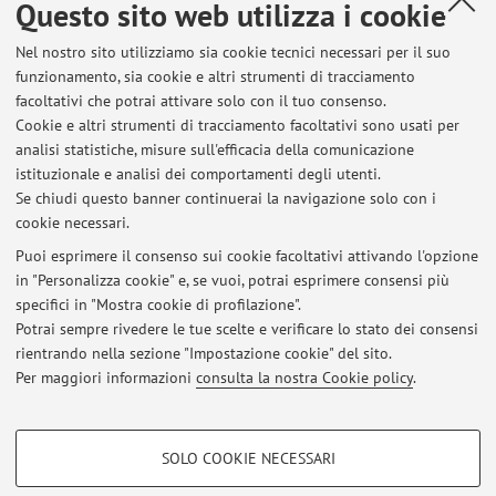
Questo sito web utilizza i cookie
Nel nostro sito utilizziamo sia cookie tecnici necessari per il suo
Dipartimento di Ingegneria Industriale
funzionamento, sia cookie e altri strumenti di tracciamento
Viale del Risorgimento 2, Bologna -
Vai alla mappa
facoltativi che potrai attivare solo con il tuo consenso.
Cookie e altri strumenti di tracciamento facoltativi sono usati per
analisi statistiche, misure sull'efficacia della comunicazione
Dipartimento di Ingegneria Industriale
istituzionale e analisi dei comportamenti degli utenti.
Via Terracini 24, Bologna -
Vai alla mappa
Se chiudi questo banner continuerai la navigazione solo con i
cookie necessari.
Puoi esprimere il consenso sui cookie facoltativi attivando l'opzione
in "Personalizza cookie" e, se vuoi, potrai esprimere consensi più
Ultimi avvisi
specifici in "Mostra cookie di profilazione".
Potrai sempre rivedere le tue scelte e verificare lo stato dei consensi
Al momento non sono presenti avvisi.
rientrando nella sezione "Impostazione cookie" del sito.
Per maggiori informazioni
consulta la nostra Cookie policy
.
COOKIE DI PROFILAZIONE - FACOLTATIVI
SOLO COOKIE NECESSARI
Si tratta di cookie utilizzati per analizzare le caratteristiche della navigazione
Area riservata