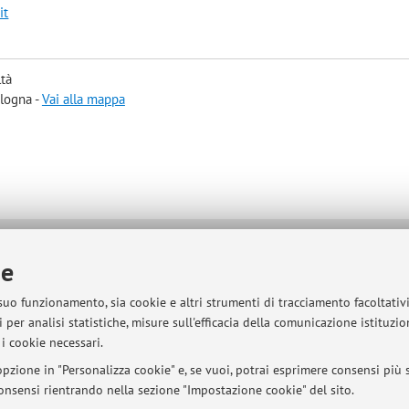
it
ltà
ologna -
Vai alla mappa
sità di Bologna - Via Zamboni, 33 - 40126 Bologna - Partita IVA: 01131710376
ie
 suo funzionamento, sia cookie e altri strumenti di tracciamento facoltativ
 per analisi statistiche, misure sull'efficacia della comunicazione istituzi
i cookie necessari.
pzione in "Personalizza cookie" e, se vuoi, potrai esprimere consensi più sp
 consensi rientrando nella sezione "Impostazione cookie" del sito.