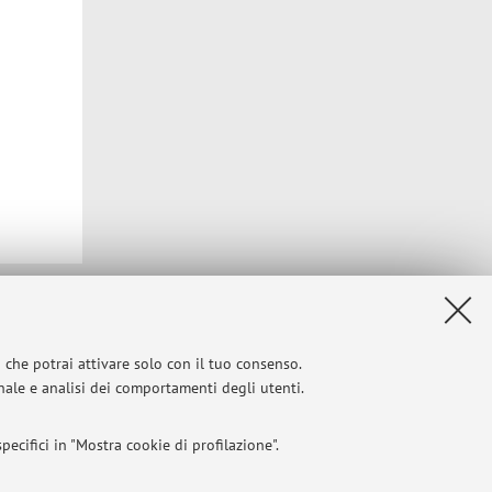
Privacy
|
Note legali
|
Impostazioni Cookie
i che potrai attivare solo con il tuo consenso.
onale e analisi dei comportamenti degli utenti.
ecifici in "Mostra cookie di profilazione".