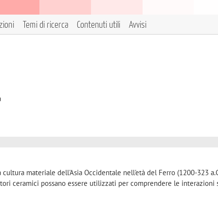
zioni
Temi di ricerca
Contenuti utili
Avvisi
à
a cultura materiale dell'Asia Occidentale nell'età del Ferro (1200-323 a.C.
ori ceramici possano essere utilizzati per comprendere le interazioni s