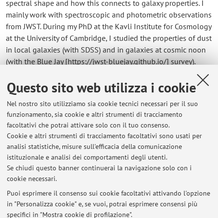
spectral shape and how this connects to galaxy properties. I
mainly work with spectroscopic and photometric observations
from JWST. During my PhD at the Kavli Institute for Cosmology
at the University of Cambridge, I studied the properties of dust
in local galaxies (with SDSS) and in galaxies at cosmic noon
(with the Blue Jay [https://jwst-bluejay.github.io/] survey).
Questo sito web utilizza i cookie
Contatti
Nel nostro sito utilizziamo sia cookie tecnici necessari per il suo
E-mail:
gabriel.maheson2@unibo.it
funzionamento, sia cookie e altri strumenti di tracciamento
facoltativi che potrai attivare solo con il tuo consenso.
Cookie e altri strumenti di tracciamento facoltativi sono usati per
analisi statistiche, misure sull'efficacia della comunicazione
Dipartimento di Fisica e Astronomia "Augusto Righi"
istituzionale e analisi dei comportamenti degli utenti.
Viale Berti Pichat 6/2, Bologna -
Vai alla mappa
Se chiudi questo banner continuerai la navigazione solo con i
cookie necessari.
Puoi esprimere il consenso sui cookie facoltativi attivando l'opzione
in "Personalizza cookie" e, se vuoi, potrai esprimere consensi più
Ultimi avvisi
specifici in "Mostra cookie di profilazione".