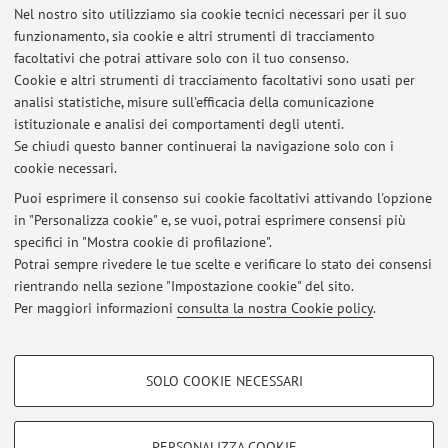
Nel nostro sito utilizziamo sia cookie tecnici necessari per il suo
Viale Fanin 50, Bologna -
Vai alla mappa
funzionamento, sia cookie e altri strumenti di tracciamento
facoltativi che potrai attivare solo con il tuo consenso.
Risorse in rete
Cookie e altri strumenti di tracciamento facoltativi sono usati per
analisi statistiche, misure sull'efficacia della comunicazione
istituzionale e analisi dei comportamenti degli utenti.
ORCID
Se chiudi questo banner continuerai la navigazione solo con i
cookie necessari.
Puoi esprimere il consenso sui cookie facoltativi attivando l'opzione
in "Personalizza cookie" e, se vuoi, potrai esprimere consensi più
Ultimi avvisi
specifici in "Mostra cookie di profilazione".
Potrai sempre rivedere le tue scelte e verificare lo stato dei consensi
Al momento non sono presenti avvisi.
rientrando nella sezione "Impostazione cookie" del sito.
Per maggiori informazioni
consulta la nostra Cookie policy
.
COOKIE DI PROFILAZIONE - FACOLTATIVI
SOLO COOKIE NECESSARI
Area riservata
Si tratta di cookie utilizzati per analizzare le caratteristiche della navigazione
degli utenti, creare profili in base al loro comportamento sul sito, per analisi
Accedi tramite
login
per gestire tutti i contenuti del sito.
di marketing.
PERSONALIZZA COOKIE