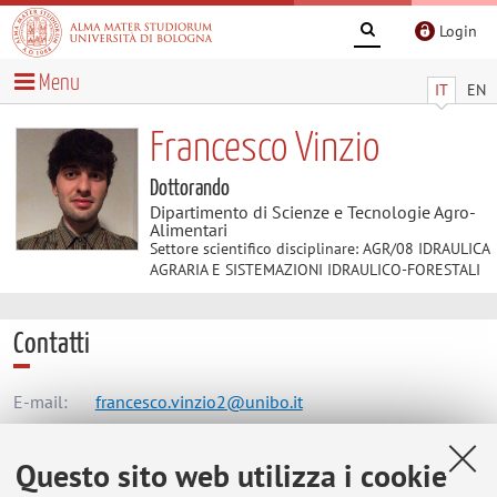
Login
Menu
IT
EN
Francesco Vinzio
Dottorando
Dipartimento di Scienze e Tecnologie Agro-
Alimentari
Settore scientifico disciplinare: AGR/08 IDRAULICA
AGRARIA E SISTEMAZIONI IDRAULICO-FORESTALI
Contatti
E-mail:
francesco.vinzio2@unibo.it
Questo sito web utilizza i cookie
Dipartimento di Scienze e Tecnologie Agro-Alimentari