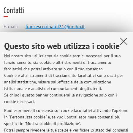
Contatti
E-mail:
francesco.rinaldi21@unibo.it
Questo sito web utilizza i cookie
Dipartimento di Farmacia e Biotecnologie
Nel nostro sito utilizziamo sia cookie tecnici necessari per il suo
Via Belmeloro 6, Bologna -
Vai alla mappa
funzionamento, sia cookie e altri strumenti di tracciamento
facoltativi che potrai attivare solo con il tuo consenso.
Risorse in rete
Cookie e altri strumenti di tracciamento facoltativi sono usati per
analisi statistiche, misure sull'efficacia della comunicazione
istituzionale e analisi dei comportamenti degli utenti.
ORCID
Se chiudi questo banner continuerai la navigazione solo con i
cookie necessari.
Puoi esprimere il consenso sui cookie facoltativi attivando l'opzione
in "Personalizza cookie" e, se vuoi, potrai esprimere consensi più
Ultimi avvisi
specifici in "Mostra cookie di profilazione".
Potrai sempre rivedere le tue scelte e verificare lo stato dei consensi