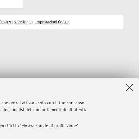
Privacy
|
Note legali
|
Impostazioni Cookie
i che potrai attivare solo con il tuo consenso.
onale e analisi dei comportamenti degli utenti.
ecifici in "Mostra cookie di profilazione".