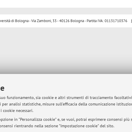
sità di Bologna - Via Zamboni, 33 - 40126 Bologna - Partita IVA: 01131710376
ie
 suo funzionamento, sia cookie e altri strumenti di tracciamento facoltativ
 per analisi statistiche, misure sull'efficacia della comunicazione istituzi
i cookie necessari.
pzione in "Personalizza cookie" e, se vuoi, potrai esprimere consensi più sp
 consensi rientrando nella sezione "Impostazione cookie" del sito.