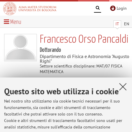
Login
Menu
IT
EN
Francesco Orso Pancaldi
Dottorando
Dipartimento di Fisica e Astronomia "Augusto
Righi"
Settore scientifico disciplinare: MAT/07 FISICA
MATEMATICA
Questo sito web utilizza i cookie
Contatti
Nel nostro sito utilizziamo sia cookie tecnici necessari per il suo
E-mail:
francesco.pancaldi10@unibo.it
funzionamento, sia cookie e altri strumenti di tracciamento
facoltativi che potrai attivare solo con il tuo consenso.
Cookie e altri strumenti di tracciamento facoltativi sono usati per
analisi statistiche, misure sull'efficacia della comunicazione
Dipartimento di Fisica e Astronomia "Augusto Righi"