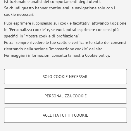
istituzionale e analisi dei comportamenti degli utenti.
Viale Berti Pichat 6/2, Bologna -
Vai alla mappa
Se chiudi questo banner continuerai la navigazione solo con i
cookie necessari.
Puoi esprimere il consenso sui cookie facoltativi attivando l'opzione
in "Personalizza cookie" e, se vuoi, potrai esprimere consensi più
Ultimi avvisi
specifici in "Mostra cookie di profilazione".
Potrai sempre rivedere le tue scelte e verificare lo stato dei consensi
Al momento non sono presenti avvisi.
rientrando nella sezione "Impostazione cookie" del sito.
Per maggiori informazioni
consulta la nostra Cookie policy
.
COOKIE DI PROFILAZIONE - FACOLTATIVI
SOLO COOKIE NECESSARI
Area riservata
Si tratta di cookie utilizzati per analizzare le caratteristiche della navigazione
degli utenti, creare profili in base al loro comportamento sul sito, per analisi
Accedi tramite
login
per gestire tutti i contenuti del sito.
di marketing.
PERSONALIZZA COOKIE
Mostra cookie di profilazione
© 2026 - ALMA MATER STUDIORUM - Università di Bologna - Via
Google/Youtube Video
COOKIE TECNICI - NECESSARI
Zamboni, 33 - 40126 Bologna - Partita IVA: 01131710376
ACCETTA TUTTI I COOKIE
Facebook
Privacy
|
Note legali
|
Impostazioni Cookie
Si tratta di cookie tecnici utilizzati, a titolo esemplificativo, per il corretto
Vimeo
funzionamento del sito, salvare le preferenze di navigazione, per il