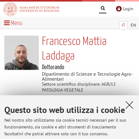
Login
Menu
IT
EN
Francesco Mattia
Laddaga
Dottorando
Dipartimento di Scienze e Tecnologie Agro-
Alimentari
Settore scientifico disciplinare: AGR/12
PATOLOGIA VEGETALE
Questo sito web utilizza i cookie
Contatti
Nel nostro sito utilizziamo sia cookie tecnici necessari per il suo
E-mail:
francesco.laddaga2@unibo.it
funzionamento, sia cookie e altri strumenti di tracciamento
facoltativi che potrai attivare solo con il tuo consenso.