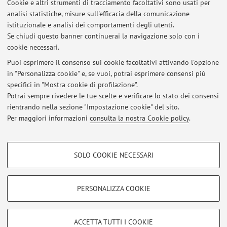
Cookie e altri strumenti di tracciamento facoltativi sono usati per
analisi statistiche, misure sull'efficacia della comunicazione
Dipartimento di Scienze e Tecnologie Agro-Alimentari
istituzionale e analisi dei comportamenti degli utenti.
Viale Fanin 50, Bologna -
Vai alla mappa
Se chiudi questo banner continuerai la navigazione solo con i
cookie necessari.
Puoi esprimere il consenso sui cookie facoltativi attivando l'opzione
in "Personalizza cookie" e, se vuoi, potrai esprimere consensi più
Ultimi avvisi
specifici in "Mostra cookie di profilazione".
Potrai sempre rivedere le tue scelte e verificare lo stato dei consensi
Al momento non sono presenti avvisi.
rientrando nella sezione "Impostazione cookie" del sito.
Per maggiori informazioni
consulta la nostra Cookie policy
.
COOKIE DI PROFILAZIONE - FACOLTATIVI
SOLO COOKIE NECESSARI
Si tratta di cookie utilizzati per analizzare le caratteristiche della navigazione
Area riservata
degli utenti, creare profili in base al loro comportamento sul sito, per analisi
Accedi tramite
login
per gestire tutti i contenuti del sito.
di marketing.
PERSONALIZZA COOKIE
Mostra cookie di profilazione
© 2026 - ALMA MATER STUDIORUM - Università di Bologna - Via
Google/Youtube Video
COOKIE TECNICI - NECESSARI
ACCETTA TUTTI I COOKIE
Zamboni, 33 - 40126 Bologna - Partita IVA: 01131710376