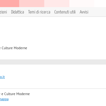
zioni
Didattica
Temi di ricerca
Contenuti utili
Avvisi
 e Culture Moderne
.it
e e Culture Moderne
 mappa