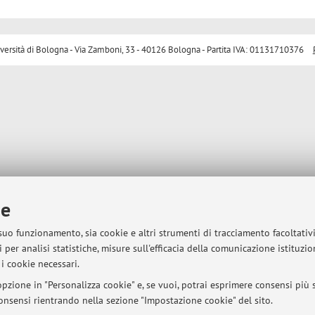
sità di Bologna - Via Zamboni, 33 - 40126 Bologna - Partita IVA: 01131710376
ie
 suo funzionamento, sia cookie e altri strumenti di tracciamento facoltativ
 per analisi statistiche, misure sull'efficacia della comunicazione istituzi
i cookie necessari.
pzione in "Personalizza cookie" e, se vuoi, potrai esprimere consensi più sp
 consensi rientrando nella sezione "Impostazione cookie" del sito.