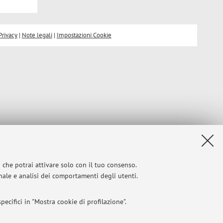
Privacy
|
Note legali
|
Impostazioni Cookie
i che potrai attivare solo con il tuo consenso.
onale e analisi dei comportamenti degli utenti.
ecifici in "Mostra cookie di profilazione".