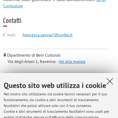
Curriculum
Contatti
E-mail:
francesca.savoia7@unibo.it
Dipartimento di Beni Culturali
Via degli Ariani 1, Ravenna -
Vai alla mappa
Dipartimento di Scienze Politiche e Sociali
Questo sito web utilizza i cookie
Strada Maggiore 45, Bologna -
Vai alla mappa
Nel nostro sito utilizziamo sia cookie tecnici necessari per il suo
funzionamento, sia cookie e altri strumenti di tracciamento
Orario di ricevimento
facoltativi che potrai attivare solo con il tuo consenso.
Cookie e altri strumenti di tracciamento facoltativi sono usati per
Ricevimento studenti: previo conferma via email (presso Via
analisi statistiche, misure sull'efficacia della comunicazione