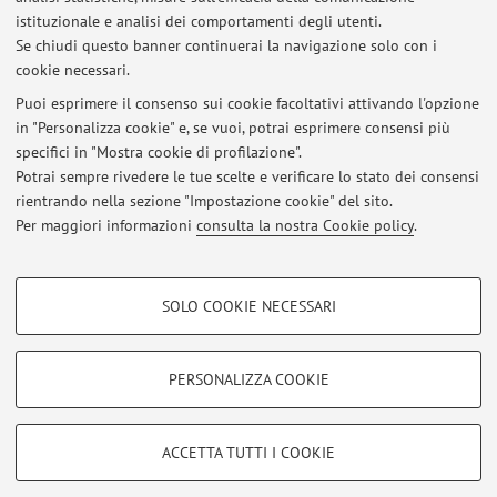
Giuseppe Pasolini, 23 - Ravenna, giovedì 11.00-13.00); é
istituzionale e analisi dei comportamenti degli utenti.
altresì possibile fissare un colloquio via Teams.
Se chiudi questo banner continuerai la navigazione solo con i
cookie necessari.
Puoi esprimere il consenso sui cookie facoltativi attivando l'opzione
in "Personalizza cookie" e, se vuoi, potrai esprimere consensi più
Ultimi avvisi
specifici in "Mostra cookie di profilazione".
Potrai sempre rivedere le tue scelte e verificare lo stato dei consensi
Al momento non sono presenti avvisi.
rientrando nella sezione "Impostazione cookie" del sito.
Per maggiori informazioni
consulta la nostra Cookie policy
.
COOKIE DI PROFILAZIONE - FACOLTATIVI
SOLO COOKIE NECESSARI
Area riservata
Si tratta di cookie utilizzati per analizzare le caratteristiche della navigazione
degli utenti, creare profili in base al loro comportamento sul sito, per analisi
Accedi tramite
login
per gestire tutti i contenuti del sito.
di marketing.
PERSONALIZZA COOKIE
Mostra cookie di profilazione
© 2026 - ALMA MATER STUDIORUM - Università di Bologna - Via
Google/Youtube Video
COOKIE TECNICI - NECESSARI
ACCETTA TUTTI I COOKIE
Zamboni, 33 - 40126 Bologna - Partita IVA: 01131710376
Facebook
Privacy
|
Note legali
|
Impostazioni Cookie
Si tratta di cookie tecnici utilizzati, a titolo esemplificativo, per il corretto