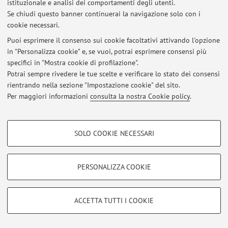
Via Filippo Re 6, Bologna -
Vai alla mappa
istituzionale e analisi dei comportamenti degli utenti.
Se chiudi questo banner continuerai la navigazione solo con i
cookie necessari.
Puoi esprimere il consenso sui cookie facoltativi attivando l'opzione
in "Personalizza cookie" e, se vuoi, potrai esprimere consensi più
Ultimi avvisi
specifici in "Mostra cookie di profilazione".
Al momento non sono presenti avvisi.
Potrai sempre rivedere le tue scelte e verificare lo stato dei consensi
rientrando nella sezione "Impostazione cookie" del sito.
Per maggiori informazioni
consulta la nostra Cookie policy
.
COOKIE DI PROFILAZIONE - FACOLTATIVI
SOLO COOKIE NECESSARI
Area riservata
Si tratta di cookie utilizzati per analizzare le caratteristiche della navigazione
Accedi tramite
login
per gestire tutti i contenuti del sito.
degli utenti, creare profili in base al loro comportamento sul sito, per analisi
di marketing.
PERSONALIZZA COOKIE
Mostra cookie di profilazione
© 2026 - ALMA MATER STUDIORUM - Università di Bologna - Via
Zamboni, 33 - 40126 Bologna - Partita IVA: 01131710376
Google/Youtube Video
COOKIE TECNICI - NECESSARI
ACCETTA TUTTI I COOKIE
Privacy
|
Note legali
|
Impostazioni Cookie
Facebook
Si tratta di cookie tecnici utilizzati, a titolo esemplificativo, per il corretto
Vimeo
funzionamento del sito, salvare le preferenze di navigazione, per il