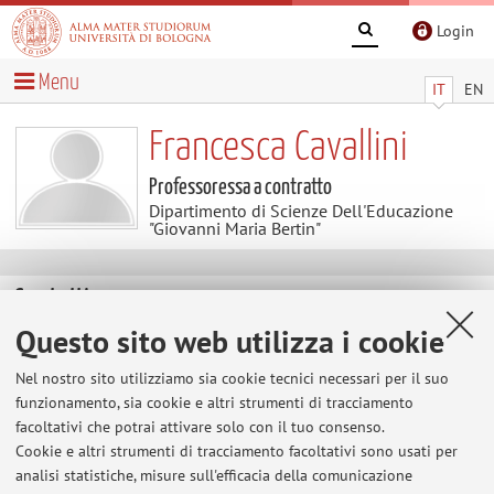
Login
Menu
IT
EN
Francesca Cavallini
Professoressa a contratto
Dipartimento di Scienze Dell'Educazione
"Giovanni Maria Bertin"
Contatti
Questo sito web utilizza i cookie
E-mail:
francesca.cavallini6@unibo.it
Nel nostro sito utilizziamo sia cookie tecnici necessari per il suo
funzionamento, sia cookie e altri strumenti di tracciamento
facoltativi che potrai attivare solo con il tuo consenso.
Dipartimento di Scienze Dell'Educazione "Giovanni
Cookie e altri strumenti di tracciamento facoltativi sono usati per
Maria Bertin"
analisi statistiche, misure sull'efficacia della comunicazione