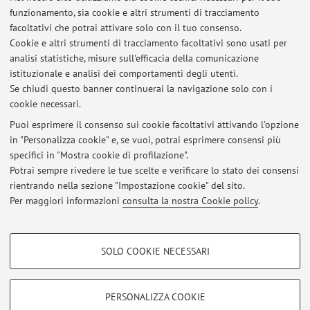
E-mail:
francesca.carimando@unibo.it
funzionamento, sia cookie e altri strumenti di tracciamento
facoltativi che potrai attivare solo con il tuo consenso.
Cookie e altri strumenti di tracciamento facoltativi sono usati per
analisi statistiche, misure sull'efficacia della comunicazione
Dipartimento di Scienze Politiche e Sociali
istituzionale e analisi dei comportamenti degli utenti.
Strada Maggiore 45, Bologna -
Vai alla mappa
Se chiudi questo banner continuerai la navigazione solo con i
cookie necessari.
Puoi esprimere il consenso sui cookie facoltativi attivando l'opzione
in "Personalizza cookie" e, se vuoi, potrai esprimere consensi più
Ultimi avvisi
specifici in "Mostra cookie di profilazione".
Potrai sempre rivedere le tue scelte e verificare lo stato dei consensi
Al momento non sono presenti avvisi.
rientrando nella sezione "Impostazione cookie" del sito.
Per maggiori informazioni
consulta la nostra Cookie policy
.
COOKIE DI PROFILAZIONE - FACOLTATIVI
SOLO COOKIE NECESSARI
Si tratta di cookie utilizzati per analizzare le caratteristiche della navigazione
Area riservata
degli utenti, creare profili in base al loro comportamento sul sito, per analisi
Accedi tramite
login
per gestire tutti i contenuti del sito.
di marketing.
PERSONALIZZA COOKIE
Mostra cookie di profilazione