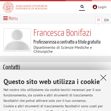
Login
Menu
IT
EN
Francesca Bonifazi
Professoressa a contratto a titolo gratuito
Dipartimento di Scienze Mediche e
Chirurgiche
Contatti
Questo sito web utilizza i cookie
E-mail:
francesca.bonifazi@unibo.it
Tel:
+39 051 2143799
Nel nostro sito utilizziamo sia cookie tecnici necessari per il suo
Fax:
+39 051 2143799
funzionamento, sia cookie e altri strumenti di tracciamento
facoltativi che potrai attivare solo con il tuo consenso.
Cookie e altri strumenti di tracciamento facoltativi sono usati per