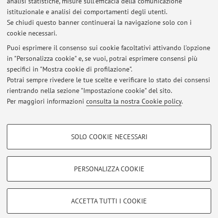
analisi statistiche, misure sull'efficacia della comunicazione
Dipartimento di Scienze Mediche e Chirurgiche
istituzionale e analisi dei comportamenti degli utenti.
Via Massarenti 9, Bologna -
Vai alla mappa
Se chiudi questo banner continuerai la navigazione solo con i
cookie necessari.
Puoi esprimere il consenso sui cookie facoltativi attivando l'opzione
in "Personalizza cookie" e, se vuoi, potrai esprimere consensi più
Ultimi avvisi
specifici in "Mostra cookie di profilazione".
Potrai sempre rivedere le tue scelte e verificare lo stato dei consensi
Al momento non sono presenti avvisi.
rientrando nella sezione "Impostazione cookie" del sito.
Per maggiori informazioni
consulta la nostra Cookie policy
.
COOKIE DI PROFILAZIONE - FACOLTATIVI
SOLO COOKIE NECESSARI
Si tratta di cookie utilizzati per analizzare le caratteristiche della navigazione
Area riservata
degli utenti, creare profili in base al loro comportamento sul sito, per analisi
Accedi tramite
login
per gestire tutti i contenuti del sito.
di marketing.
PERSONALIZZA COOKIE
Mostra cookie di profilazione
© 2026 - ALMA MATER STUDIORUM - Università di Bologna - Via
Google/Youtube Video
COOKIE TECNICI - NECESSARI
ACCETTA TUTTI I COOKIE
Zamboni, 33 - 40126 Bologna - Partita IVA: 01131710376
Facebook
Privacy
|
Note legali
|
Impostazioni Cookie
Si tratta di cookie tecnici utilizzati, a titolo esemplificativo, per il corretto