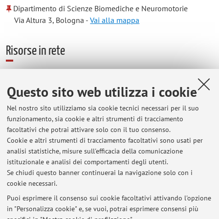
Dipartimento di Scienze Biomediche e Neuromotorie
Via Altura 3, Bologna -
Vai alla mappa
Risorse in rete
ORCID
Questo sito web utilizza i cookie
Nel nostro sito utilizziamo sia cookie tecnici necessari per il suo
Orario di ricevimento
funzionamento, sia cookie e altri strumenti di tracciamento
facoltativi che potrai attivare solo con il tuo consenso.
Lunedì 12-14 Ospedale Bellaria, Via Altura 3. IRCCS delle
Cookie e altri strumenti di tracciamento facoltativi sono usati per
Scienze Neurologiche, pad G, I piano. Si prega di contattare
analisi statistiche, misure sull'efficacia della comunicazione
prima il docente tramite mail (
francesca.bisulli@unibo.it
) o
istituzionale e analisi dei comportamenti degli utenti.
telefonicamente 051-4966937
Se chiudi questo banner continuerai la navigazione solo con i
cookie necessari.
Puoi esprimere il consenso sui cookie facoltativi attivando l'opzione
in "Personalizza cookie" e, se vuoi, potrai esprimere consensi più
Ultimi avvisi