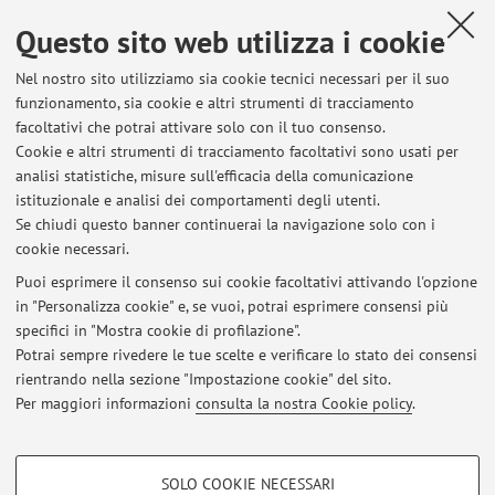
Questo sito web utilizza i cookie
Dipartimento di Scienze Mediche e Chirurgiche
Nel nostro sito utilizziamo sia cookie tecnici necessari per il suo
Via Massarenti 9, Bologna -
Vai alla mappa
funzionamento, sia cookie e altri strumenti di tracciamento
facoltativi che potrai attivare solo con il tuo consenso.
Risorse in rete
Cookie e altri strumenti di tracciamento facoltativi sono usati per
analisi statistiche, misure sull'efficacia della comunicazione
istituzionale e analisi dei comportamenti degli utenti.
ORCID
Se chiudi questo banner continuerai la navigazione solo con i
cookie necessari.
Puoi esprimere il consenso sui cookie facoltativi attivando l'opzione
in "Personalizza cookie" e, se vuoi, potrai esprimere consensi più
Ultimi avvisi
specifici in "Mostra cookie di profilazione".
Potrai sempre rivedere le tue scelte e verificare lo stato dei consensi
Al momento non sono presenti avvisi.
rientrando nella sezione "Impostazione cookie" del sito.
Per maggiori informazioni
consulta la nostra Cookie policy
.
COOKIE DI PROFILAZIONE - FACOLTATIVI
SOLO COOKIE NECESSARI