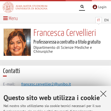
Login
Menu
IT
EN
Francesca Cervellieri
Professoressa a contratto a titolo gratuito
Dipartimento di Scienze Mediche e
Chirurgiche
Contatti
E-mail:
francesc.cervellier2@unibo.it
Questo sito web utilizza i cookie
Dipartimento di Scienze Mediche e Chirurgiche
Nel nostro sito utilizziamo sia cookie tecnici necessari per il suo
Via Massarenti 9, Bologna -
Vai alla mappa