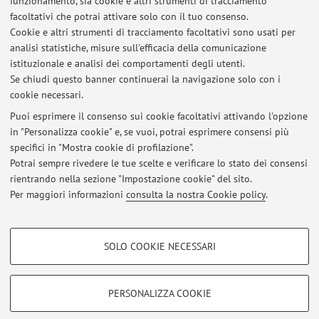
funzionamento, sia cookie e altri strumenti di tracciamento
facoltativi che potrai attivare solo con il tuo consenso.
Cookie e altri strumenti di tracciamento facoltativi sono usati per
Orario di ricevimento
analisi statistiche, misure sull'efficacia della comunicazione
istituzionale e analisi dei comportamenti degli utenti.
Dal lunedì al venerdì, previo appuntamento
Se chiudi questo banner continuerai la navigazione solo con i
cookie necessari.
Puoi esprimere il consenso sui cookie facoltativi attivando l'opzione
in "Personalizza cookie" e, se vuoi, potrai esprimere consensi più
Ultimi avvisi
specifici in "Mostra cookie di profilazione".
Potrai sempre rivedere le tue scelte e verificare lo stato dei consensi
Al momento non sono presenti avvisi.
rientrando nella sezione "Impostazione cookie" del sito.
Per maggiori informazioni
consulta la nostra Cookie policy
.
COOKIE DI PROFILAZIONE - FACOLTATIVI
SOLO COOKIE NECESSARI
Si tratta di cookie utilizzati per analizzare le caratteristiche della navigazione
Area riservata
degli utenti, creare profili in base al loro comportamento sul sito, per analisi
Accedi tramite
login
per gestire tutti i contenuti del sito.
di marketing.
PERSONALIZZA COOKIE
Mostra cookie di profilazione