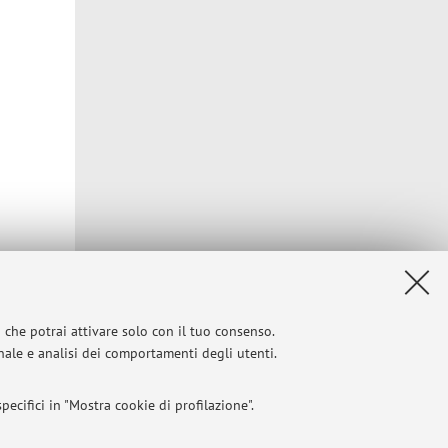
Privacy
|
Note legali
|
Impostazioni Cookie
i che potrai attivare solo con il tuo consenso.
onale e analisi dei comportamenti degli utenti.
ecifici in "Mostra cookie di profilazione".