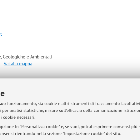
it
, Geologiche e Ambientali
 -
Vai alla mappa
ie
sità di Bologna - Via Zamboni, 33 - 40126 Bologna - Partita IVA: 01131710376
 suo funzionamento, sia cookie e altri strumenti di tracciamento facoltativ
 per analisi statistiche, misure sull'efficacia della comunicazione istituzi
i cookie necessari.
pzione in "Personalizza cookie" e, se vuoi, potrai esprimere consensi più sp
 consensi rientrando nella sezione "Impostazione cookie" del sito.