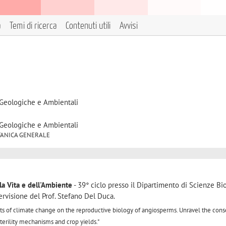
a
Temi di ricerca
Contenuti utili
Avvisi
 Geologiche e Ambientali
 Geologiche e Ambientali
 BOTANICA GENERALE
la Vita e dell'Ambiente
- 39° ciclo presso il Dipartimento di Scienze Bi
ervisione del Prof. Stefano Del Duca.
cts of climate change on the
reproductive biology of angiosperms.
Unravel the con
sterility mechanisms and crop yields."