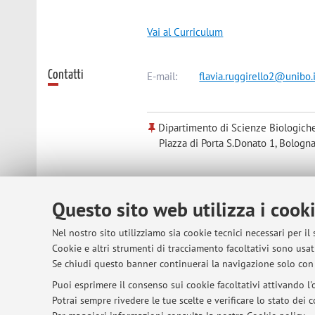
Vai al Curriculum
Contatti
E-mail:
flavia.ruggirello2@unibo.
Dipartimento di Scienze Biologiche
Piazza di Porta S.Donato 1, Bologna
Questo sito web utilizza i cook
© 2026 - ALMA MATER STUDIORUM - Univer
Nel nostro sito utilizziamo sia cookie tecnici necessari per il
Cookie e altri strumenti di tracciamento facoltativi sono usati
Se chiudi questo banner continuerai la navigazione solo con 
Puoi esprimere il consenso sui cookie facoltativi attivando l'o
Potrai sempre rivedere le tue scelte e verificare lo stato dei