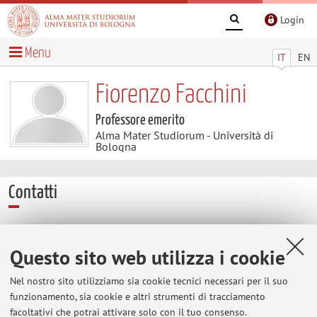
Login
Menu
IT
EN
Fiorenzo Facchini
Professore emerito
Alma Mater Studiorum - Università di
Bologna
Contatti
E-mail:
facchinf@kaiser.alma.unibo.it
Tel:
+39 051 20 9 4201
Questo sito web utilizza i cookie
Altri contatti
Nel nostro sito utilizziamo sia cookie tecnici necessari per il suo
E-mail:
fiorenzo.facchini@unibo.it
funzionamento, sia cookie e altri strumenti di tracciamento
facoltativi che potrai attivare solo con il tuo consenso.