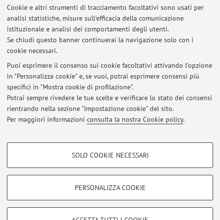
Cookie e altri strumenti di tracciamento facoltativi sono usati per
analisi statistiche, misure sull'efficacia della comunicazione
Alma Mater Studiorum - Università di Bologna
istituzionale e analisi dei comportamenti degli utenti.
Via Zamboni 33, Bologna -
Vai alla mappa
Se chiudi questo banner continuerai la navigazione solo con i
cookie necessari.
Puoi esprimere il consenso sui cookie facoltativi attivando l'opzione
in "Personalizza cookie" e, se vuoi, potrai esprimere consensi più
Ultimi avvisi
specifici in "Mostra cookie di profilazione".
Potrai sempre rivedere le tue scelte e verificare lo stato dei consensi
Al momento non sono presenti avvisi.
rientrando nella sezione "Impostazione cookie" del sito.
Per maggiori informazioni
consulta la nostra Cookie policy
.
COOKIE DI PROFILAZIONE - FACOLTATIVI
SOLO COOKIE NECESSARI
Si tratta di cookie utilizzati per analizzare le caratteristiche della navigazione
Area riservata
degli utenti, creare profili in base al loro comportamento sul sito, per analisi
Accedi tramite
login
per gestire tutti i contenuti del sito.
di marketing.
PERSONALIZZA COOKIE
Mostra cookie di profilazione
© 2026 - ALMA MATER STUDIORUM - Università di Bologna - Via
Google/Youtube Video
COOKIE TECNICI - NECESSARI