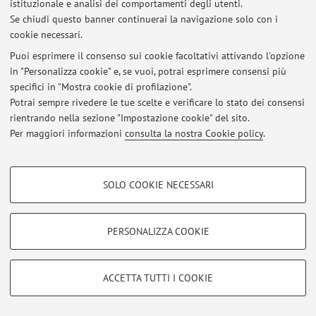
istituzionale e analisi dei comportamenti degli utenti.
Se chiudi questo banner continuerai la navigazione solo con i
cookie necessari.
Ultimi avvisi
Puoi esprimere il consenso sui cookie facoltativi attivando l'opzione
in "Personalizza cookie" e, se vuoi, potrai esprimere consensi più
Al momento non sono presenti avvisi.
specifici in "Mostra cookie di profilazione".
Potrai sempre rivedere le tue scelte e verificare lo stato dei consensi
rientrando nella sezione "Impostazione cookie" del sito.
Per maggiori informazioni
consulta la nostra Cookie policy
.
Area riservata
COOKIE DI PROFILAZIONE - FACOLTATIVI
Accedi tramite
login
per gestire tutti i contenuti del sito.
SOLO COOKIE NECESSARI
Si tratta di cookie utilizzati per analizzare le caratteristiche della navigazione
degli utenti, creare profili in base al loro comportamento sul sito, per analisi
di marketing.
PERSONALIZZA COOKIE
© 2026 - ALMA MATER STUDIORUM - Università di Bologna - Via
Mostra cookie di profilazione
Zamboni, 33 - 40126 Bologna - Partita IVA: 01131710376
Privacy
|
Note legali
|
Impostazioni Cookie
Google/Youtube Video
COOKIE TECNICI - NECESSARI
ACCETTA TUTTI I COOKIE
Facebook
Si tratta di cookie tecnici utilizzati, a titolo esemplificativo, per il corretto
Vimeo
funzionamento del sito, salvare le preferenze di navigazione, per il