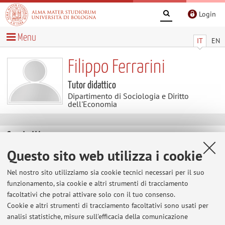
Login
Menu
IT
EN
Filippo Ferrarini
Tutor didattico
Dipartimento di Sociologia e Diritto
dell'Economia
Contatti
Questo sito web utilizza i cookie
E-mail:
filippo.ferrarini2@unibo.it
Nel nostro sito utilizziamo sia cookie tecnici necessari per il suo
funzionamento, sia cookie e altri strumenti di tracciamento
facoltativi che potrai attivare solo con il tuo consenso.
Dipartimento di Sociologia e Diritto dell'Economia
Cookie e altri strumenti di tracciamento facoltativi sono usati per
Strada Maggiore 45, Bologna -
Vai alla mappa
analisi statistiche, misure sull'efficacia della comunicazione