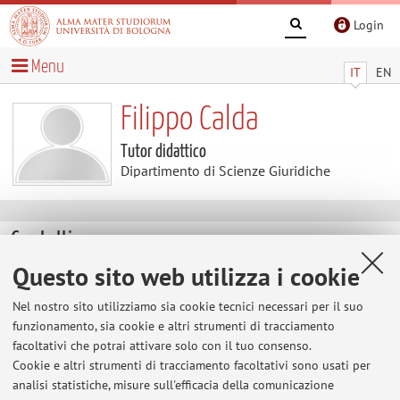
Login
Menu
IT
EN
Filippo Calda
Tutor didattico
Dipartimento di Scienze Giuridiche
Contatti
Questo sito web utilizza i cookie
E-mail:
filippo.calda2@unibo.it
Nel nostro sito utilizziamo sia cookie tecnici necessari per il suo
funzionamento, sia cookie e altri strumenti di tracciamento
facoltativi che potrai attivare solo con il tuo consenso.
Dipartimento di Scienze Giuridiche
Cookie e altri strumenti di tracciamento facoltativi sono usati per
Via Zamboni 27/29, Bologna -
Vai alla mappa
analisi statistiche, misure sull'efficacia della comunicazione