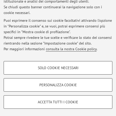
istituzionale e analisi dei comportamenti degli utenti.
Se chiudi questo banner continuerai la navigazione solo con i
cookie necessari.
Ultimi avvisi
Puoi esprimere il consenso sui cookie facoltativi attivando l'opzione
in "Personalizza cookie" e, se vuoi, potrai esprimere consensi più
Al momento non sono presenti avvisi.
specifici in "Mostra cookie di profilazione".
Potrai sempre rivedere le tue scelte e verificare lo stato dei consensi
rientrando nella sezione "Impostazione cookie" del sito.
Per maggiori informazioni
consulta la nostra Cookie policy
.
Area riservata
COOKIE DI PROFILAZIONE - FACOLTATIVI
Accedi tramite
login
per gestire tutti i contenuti del sito.
SOLO COOKIE NECESSARI
Si tratta di cookie utilizzati per analizzare le caratteristiche della navigazione
degli utenti, creare profili in base al loro comportamento sul sito, per analisi
di marketing.
PERSONALIZZA COOKIE
© 2026 - ALMA MATER STUDIORUM - Università di Bologna - Via
Mostra cookie di profilazione
Zamboni, 33 - 40126 Bologna - Partita IVA: 01131710376
Privacy
|
Note legali
|
Impostazioni Cookie
Google/Youtube Video
COOKIE TECNICI - NECESSARI
ACCETTA TUTTI I COOKIE
Facebook
Si tratta di cookie tecnici utilizzati, a titolo esemplificativo, per il corretto
Vimeo
funzionamento del sito, salvare le preferenze di navigazione, per il