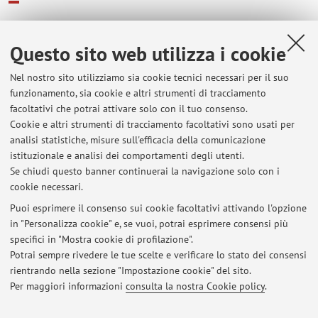
E-mail:
ferruccio.didonato@unibo.it
Fax:
+39 051 768691
Questo sito web utilizza i cookie
Altri contatti
Nel nostro sito utilizziamo sia cookie tecnici necessari per il suo
Web:
Vai al sito personale
funzionamento, sia cookie e altri strumenti di tracciamento
facoltativi che potrai attivare solo con il tuo consenso.
Cookie e altri strumenti di tracciamento facoltativi sono usati per
analisi statistiche, misure sull'efficacia della comunicazione
Dipartimento di Scienze Mediche e Chirurgiche
istituzionale e analisi dei comportamenti degli utenti.
Via Massarenti 9, Bologna -
Vai alla mappa
Se chiudi questo banner continuerai la navigazione solo con i
cookie necessari.
Puoi esprimere il consenso sui cookie facoltativi attivando l'opzione
in "Personalizza cookie" e, se vuoi, potrai esprimere consensi più
Ultimi avvisi
specifici in "Mostra cookie di profilazione".
Potrai sempre rivedere le tue scelte e verificare lo stato dei consensi
Al momento non sono presenti avvisi.
rientrando nella sezione "Impostazione cookie" del sito.
Per maggiori informazioni
consulta la nostra Cookie policy
.