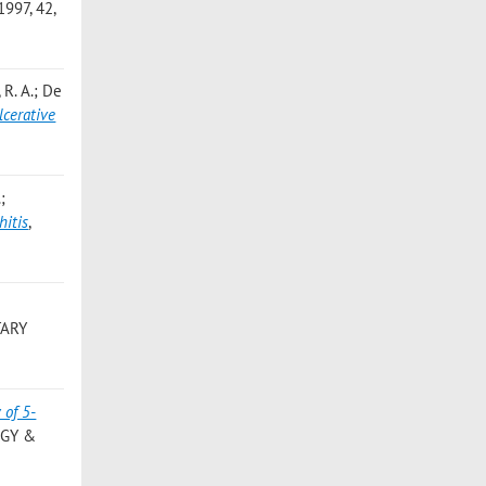
997, 42,
, R. A.; De
lcerative
;
hitis
,
TARY
 of 5-
OGY &