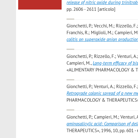
release of nitric oxide during trinitrob
pp. 2606 - 2611 [articolo]
Gionchetti, P.; Vecchi, M.; Rizzello, F.;
Franchis, R.; Miglioli, M.; Campieri, M
colitis on superoxide anion productio
Gionchetti, P.; Rizzello, F.; Venturi, A.
Campieri, M.
,
Long-term efficacy of b
«ALIMENTARY PHARMACOLOGY & THERA
Gionchetti, P.; Venturi, A.; Rizzello, F.
Retrograde colonic spread of a new mes
PHARMACOLOGY & THERAPEUTICS», 199
Gionchetti, P.; Campieri, M.; Venturi, A
aminosalicylic acid: Comparison of de
THERAPEUTICS», 1996, 10, pp. 601 - 6