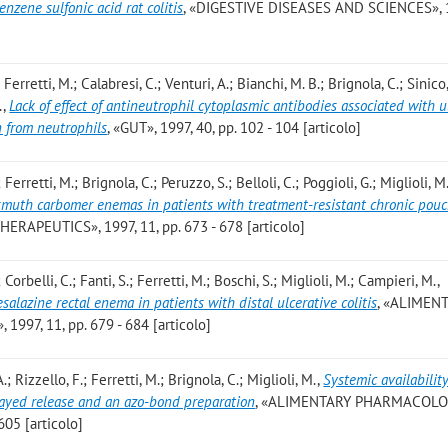
enzene sulfonic acid rat colitis
, «DIGESTIVE DISEASES AND SCIENCES», 1
 Ferretti, M.; Calabresi, C.; Venturi, A.; Bianchi, M. B.; Brignola, C.; Sinico
.
,
Lack of effect of antineutrophil cytoplasmic antibodies associated with u
n from neutrophils
, «GUT», 1997, 40, pp. 102 - 104 [articolo]
; Ferretti, M.; Brignola, C.; Peruzzo, S.; Belloli, C.; Poggioli, G.; Miglioli, M.
ismuth carbomer enemas in patients with treatment-resistant chronic pouc
PEUTICS», 1997, 11, pp. 673 - 678 [articolo]
; Corbelli, C.; Fanti, S.; Ferretti, M.; Boschi, S.; Miglioli, M.; Campieri, M.
,
alazine rectal enema in patients with distal ulcerative colitis
, «ALIMEN
7, 11, pp. 679 - 684 [articolo]
.; Rizzello, F.; Ferretti, M.; Brignola, C.; Miglioli, M.
,
Systemic availability
layed release and an azo-bond preparation
, «ALIMENTARY PHARMACOL
05 [articolo]