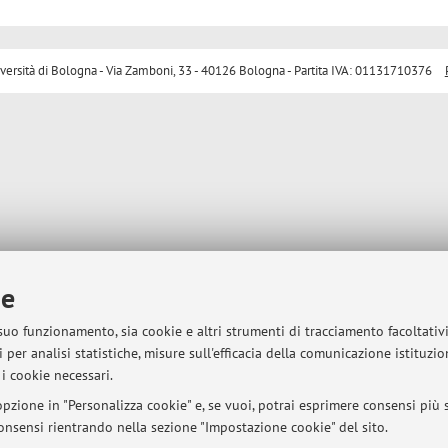
sità di Bologna - Via Zamboni, 33 - 40126 Bologna - Partita IVA: 01131710376
ie
 suo funzionamento, sia cookie e altri strumenti di tracciamento facoltativ
 per analisi statistiche, misure sull'efficacia della comunicazione istituzi
i cookie necessari.
pzione in "Personalizza cookie" e, se vuoi, potrai esprimere consensi più sp
 consensi rientrando nella sezione "Impostazione cookie" del sito.