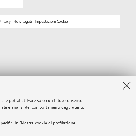
Privacy
|
Note legali
|
Impostazioni Cookie
i che potrai attivare solo con il tuo consenso.
onale e analisi dei comportamenti degli utenti.
ecifici in "Mostra cookie di profilazione".