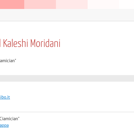
 Kaleshi Moridani
iamician"
bo.it
Ciamician"
mappa