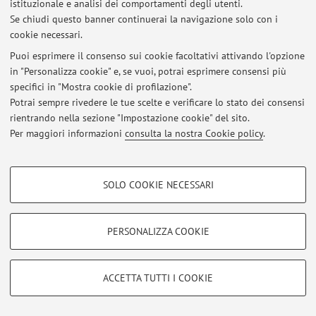
istituzionale e analisi dei comportamenti degli utenti.
Se chiudi questo banner continuerai la navigazione solo con i
cookie necessari.
Ultimi avvisi
Puoi esprimere il consenso sui cookie facoltativi attivando l'opzione
in "Personalizza cookie" e, se vuoi, potrai esprimere consensi più
Al momento non sono presenti avvisi.
specifici in "Mostra cookie di profilazione".
Potrai sempre rivedere le tue scelte e verificare lo stato dei consensi
rientrando nella sezione "Impostazione cookie" del sito.
Per maggiori informazioni
consulta la nostra Cookie policy
.
Area riservata
COOKIE DI PROFILAZIONE - FACOLTATIVI
Accedi tramite
login
per gestire tutti i contenuti del sito.
SOLO COOKIE NECESSARI
Si tratta di cookie utilizzati per analizzare le caratteristiche della navigazione
degli utenti, creare profili in base al loro comportamento sul sito, per analisi
di marketing.
PERSONALIZZA COOKIE
© 2026 - ALMA MATER STUDIORUM - Università di Bologna - Via
Mostra cookie di profilazione
Zamboni, 33 - 40126 Bologna - Partita IVA: 01131710376
Privacy
|
Note legali
|
Impostazioni Cookie
Google/Youtube Video
COOKIE TECNICI - NECESSARI
ACCETTA TUTTI I COOKIE
Facebook
Si tratta di cookie tecnici utilizzati, a titolo esemplificativo, per il corretto
Vimeo
funzionamento del sito, salvare le preferenze di navigazione, per il