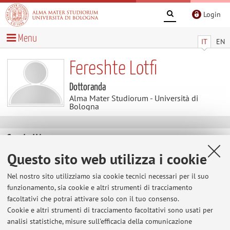
Login
Menu
IT
EN
Fereshte Lotfi
Dottoranda
Alma Mater Studiorum - Università di
Bologna
Contatti
Questo sito web utilizza i cookie
E-mail:
fereshte.lotfi@unibo.it
Nel nostro sito utilizziamo sia cookie tecnici necessari per il suo
funzionamento, sia cookie e altri strumenti di tracciamento
facoltativi che potrai attivare solo con il tuo consenso.
Alma Mater Studiorum - Università di Bologna
Cookie e altri strumenti di tracciamento facoltativi sono usati per
Via Zamboni 33, Bologna -
Vai alla mappa
analisi statistiche, misure sull'efficacia della comunicazione