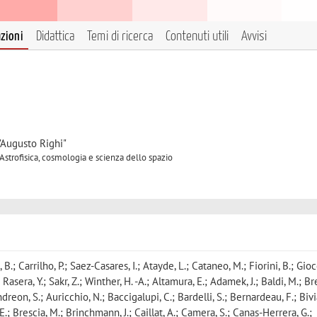
azioni
Didattica
Temi di ricerca
Contenuti utili
Avvisi
"Augusto Righi"
 Astrofisica, cosmologia e scienza dello spazio
B.; Carrilho, P.; Saez-Casares, I.; Atayde, L.; Cataneo, M.; Fiorini, B.; Gioco
 Rasera, Y.; Sakr, Z.; Winther, H. -A.; Altamura, E.; Adamek, J.; Baldi, M.; Br
ndreon, S.; Auricchio, N.; Baccigalupi, C.; Bardelli, S.; Bernardeau, F.; Bivi
.; Brescia, M.; Brinchmann, J.; Caillat, A.; Camera, S.; Canas-Herrera, G.;