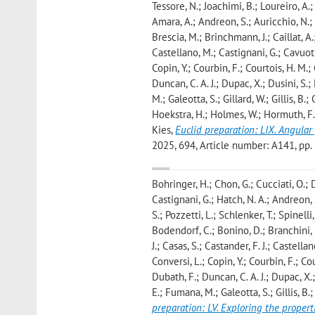
Tessore, N.; Joachimi, B.; Loureiro, A.;
Amara, A.; Andreon, S.; Auricchio, N.; 
Brescia, M.; Brinchmann, J.; Caillat, A
Castellano, M.; Castignani, G.; Cavuoti
Copin, Y.; Courbin, F.; Courtois, H. M.;
Duncan, C. A. J.; Dupac, X.; Dusini, S.; 
M.; Galeotta, S.; Gillard, W.; Gillis, B.
Hoekstra, H.; Holmes, W.; Hormuth, F.;
Kies
,
Euclid preparation: LIX. Angular
2025, 694, Article number: A141, pp. 1
Bohringer, H.; Chon, G.; Cucciati, O.; 
Castignani, G.; Hatch, N. A.; Andreon, 
S.; Pozzetti, L.; Schlenker, T.; Spinelli
Bodendorf, C.; Bonino, D.; Branchini, 
J.; Casas, S.; Castander, F. J.; Castell
Conversi, L.; Copin, Y.; Courbin, F.; Co
Dubath, F.; Duncan, C. A. J.; Dupac, X.; 
E.; Fumana, M.; Galeotta, S.; Gillis, B
preparation: LV. Exploring the proper