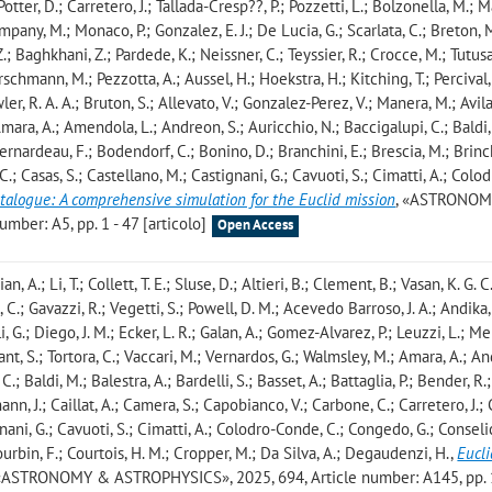
; Potter, D.; Carretero, J.; Tallada-Cresp??, P.; Pozzetti, L.; Bolzonella, M.;
pany, M.; Monaco, P.; Gonzalez, E. J.; De Lucia, G.; Scarlata, C.; Breton, M
, Z.; Baghkhani, Z.; Pardede, K.; Neissner, C.; Teyssier, R.; Crocce, M.; Tutusau
rschmann, M.; Pezzotta, A.; Aussel, H.; Hoekstra, H.; Kitching, T.; Percival, 
wler, R. A. A.; Bruton, S.; Allevato, V.; Gonzalez-Perez, V.; Manera, M.; Avila,
Amara, A.; Amendola, L.; Andreon, S.; Auricchio, N.; Baccigalupi, C.; Baldi,
 Bernardeau, F.; Bodendorf, C.; Bonino, D.; Branchini, E.; Brescia, M.; Brinc
.; Casas, S.; Castellano, M.; Castignani, G.; Cavuoti, S.; Cimatti, A.; Colo
atalogue: A comprehensive simulation for the Euclid mission
, «ASTRONO
mber: A5, pp. 1 - 47 [articolo]
Open Access
, A.; Li, T.; Collett, T. E.; Sluse, D.; Altieri, B.; Clement, B.; Vasan, K. G. C.
 C.; Gavazzi, R.; Vegetti, S.; Powell, D. M.; Acevedo Barroso, J. A.; Andika, I
, G.; Diego, J. M.; Ecker, L. R.; Galan, A.; Gomez-Alvarez, P.; Leuzzi, L.; M
ant, S.; Tortora, C.; Vaccari, M.; Vernardos, G.; Walmsley, M.; Amara, A.; An
C.; Baldi, M.; Balestra, A.; Bardelli, S.; Basset, A.; Battaglia, P.; Bender, R.
nn, J.; Caillat, A.; Camera, S.; Capobianco, V.; Carbone, C.; Carretero, J.; 
gnani, G.; Cavuoti, S.; Cimatti, A.; Colodro-Conde, C.; Congedo, G.; Conselice
Courbin, F.; Courtois, H. M.; Cropper, M.; Da Silva, A.; Degaudenzi, H.
,
Eucli
 «ASTRONOMY & ASTROPHYSICS», 2025, 694, Article number: A145, pp. 1