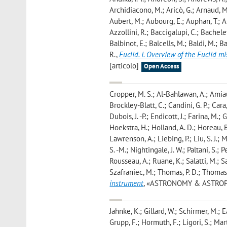
Archidiacono, M.; Aricò, G.; Arnaud, M.
Aubert, M.; Aubourg, E.; Auphan, T.; Aur
Azzollini, R.; Baccigalupi, C.; Bachele
Balbinot, E.; Balcells, M.; Baldi, M.; Ba
R.
,
Euclid. I. Overview of the Euclid mi
[articolo]
Open Access
Cropper, M. S.; Al-Bahlawan, A.; Amiaux
Brockley-Blatt, C.; Candini, G. P.; Cara,
Dubois, J. -P.; Endicott, J.; Farina, M.; G
Hoekstra, H.; Holland, A. D.; Horeau, B.
Lawrenson, A.; Liebing, P.; Liu, S. J.; 
S. -M.; Nightingale, J. W.; Paltani, S.; 
Rousseau, A.; Ruane, K.; Salatti, M.; Salv
Szafraniec, M.; Thomas, P. D.; Thomas, W
instrument
, «ASTRONOMY & ASTROPHYSI
Jahnke, K.; Gillard, W.; Schirmer, M.; Ea
Grupp, F.; Hormuth, F.; Ligori, S.; Mart