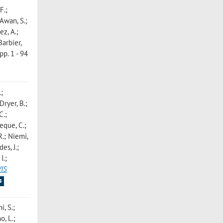
F.;
 Awan, S.;
ez, A.;
Barbier,
p. 1 - 94
.;
Dryer, B.;
C.;
veque, C.;
R.; Niemi,
es, J.;
I.;
VIS
s
i, S.;
o, L.;