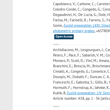
Capobianco, V.; Carbone, C.; Carretero,
Colodro-Conde, C.; Congedo, G.; Conselic
Degaudenzi, H.; De Lucia, G.; Dole, H.;
Farina, M.; Farinelli, R.; Farrens, S.; Fer
Gome
,
Euclid preparation. LXXI. Simu
photometric primary probes
, «ASTRON
Open Access
Archidiacono, M.; Lesgourgues, J.; Cas
Peters, F.; Pace, F.; Sabarish, V. M.; C
Monaco, P.; Scott, D.; Viel, M.; Amara,
Branchini, E.; Brescia, M.; Brinchmann,
Cimatti, A.; Congedo, G.; Conselice, C. 
Douspis, M.; Dubath, F.; Duncan, C. A. J.
Franceschi, E.; Galeotta, S.; Gillis, B.;
Hormuth, F.; Hornstrup, A.; Jahnke, K.;
Kubik, B
,
Euclid preparation: LIV. Sens
Article number: A58, pp. 1 - 36 [artic