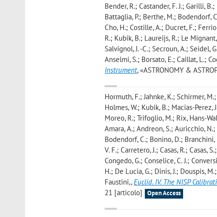
Bender, R.; Castander, F. J.; Garilli, B.; 
Battaglia, P.; Berthe, M.; Bodendorf, C
Cho, H.; Costille, A.; Ducret, F.; Ferri
R.; Kubik, B.; Laureijs, R.; Le Mignant, 
Salvignol, J. -C.; Secroun, A.; Seidel, G
Anselmi, S.; Borsato, E.; Caillat, L.; C
Instrument
, «ASTRONOMY & ASTROPHYSI
Hormuth, F.; Jahnke, K.; Schirmer, M.; Le
Holmes, W.; Kubik, B.; Macias-Perez, J
Moreo, R.; Trifoglio, M.; Rix, Hans-Walt
Amara, A.; Andreon, S.; Auricchio, N.; B
Bodendorf, C.; Bonino, D.; Branchini, 
V. F.; Carretero, J.; Casas, R.; Casas, 
Congedo, G.; Conselice, C. J.; Conversi
H.; De Lucia, G.; Dinis, J.; Douspis, M.
Faustini,
,
Euclid. IV. The NISP Calibrat
21 [articolo]
Open Access