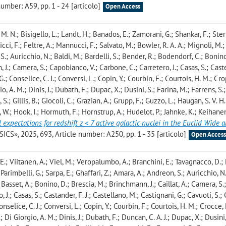
mber: A59, pp. 1 - 24 [articolo]
Open Access
 N.; Bisigello, L.; Landt, H.; Banados, E.; Zamorani, G.; Shankar, F.; Ster
Ricci, F.; Feltre, A.; Mannucci, F.; Salvato, M.; Bowler, R. A. A.; Mignoli, M.
S.; Auricchio, N.; Baldi, M.; Bardelli, S.; Bender, R.; Bodendorf, C.; Bonino
 J.; Camera, S.; Capobianco, V.; Carbone, C.; Carretero, J.; Casas, S.; Cast
.; Conselice, C. J.; Conversi, L.; Copin, Y.; Courbin, F.; Courtois, H. M.; Cr
, A. M.; Dinis, J.; Dubath, F.; Dupac, X.; Dusini, S.; Farina, M.; Farrens, S.;
 S.; Gillis, B.; Giocoli, C.; Grazian, A.; Grupp, F.; Guzzo, L.; Haugan, S. V. H.
 W.; Hook, I.; Hormuth, F.; Hornstrup, A.; Hudelot, P.; Jahnke, K.; Keihanen
l expectations for redshift z < 7 active galactic nuclei in the Euclid Wide
, 2025, 693, Article number: A250, pp. 1 - 35 [articolo]
Open Acces
 E.; Viitanen, A.; Viel, M.; Veropalumbo, A.; Branchini, E.; Tavagnacco, D.; 
; Parimbelli, G.; Sarpa, E.; Ghaffari, Z.; Amara, A.; Andreon, S.; Auricchio, N.
; Basset, A.; Bonino, D.; Brescia, M.; Brinchmann, J.; Caillat, A.; Camera, S.
J.; Casas, S.; Castander, F. J.; Castellano, M.; Castignani, G.; Cavuoti, S.; 
selice, C. J.; Conversi, L.; Copin, Y.; Courbin, F.; Courtois, H. M.; Crocce,
 Di Giorgio, A. M.; Dinis, J.; Dubath, F.; Duncan, C. A. J.; Dupac, X.; Dusini,