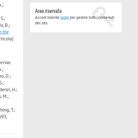
.;
Area riservata
;
Accedi tramite
login
per gestire tutti i contenuti
S.;
del sito.
is, B.;
m the
ticolo]
Hervas
.;
no, D.;
S.;
denzi, H.;
s, M.;
;
hing, T.;
693,