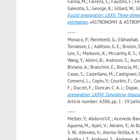
Farina, M.; Farrens, S.; Faustini, F.; F
Galeotta, S.; George, K.; Gillard, W.; G
Euclid preparation: LXXII. Three-dimen
estimation
, «ASTRONOMY & ASTROPHYSI
Monaco, P.; Parimbelli, G.; Elkhashab, M
Tornatore, L.; Addison, G. E.; Bruton, S
Lee, S.; Markovic, K.; Mccarthy, K. S.; Pa
Wang, Y.; Altieri, B.; Andreon, S.; Auri
Biviano, A.; Branchini, E.; Brescia, M.
Casas, S.; Castellano, M.; Castignani, 
Conversi, L.; Copin, Y.; Courbin, F.; C
F.; Ducret, F.; Duncan, C. A. J.; Dupac, X
preparation: LXXVI. Simulating thousa
Article number: A306, pp. 1 - 19 [arti
Mellier, Y.; Abdurro'Uf, ; Acevedo Barr
Aguena, M.; Ajani, V.; Akrami, Y.; Al-Ba
S. W.; Allevato, V.; Alonso-Tetilla, A. V
Andika, I. T.; Andreon, S.; Andrews, A.;