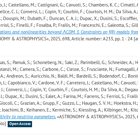
 J.; Castellano, M.; Castignani, G.; Cavuoti, S.; Chambers, K. C.; Cimatti, A
e, C. J.; Conversi, L.; Copin, Y.; Courbin, F.; Courtois, H. M.; Da Silva, A.
 Douspis, M.; Dubath, F.; Duncan, C. A. J.; Dupac, X.; Dusini, S.; Escoffier, 
riol, S.; Finelli, F.; Fosalba, P.; Frailis, M.; Franceschi, E.; Galeotta, S.; Gill
lations and nonlinearities beyond ΛCDM. 3. Constraints on f(R) models fro
OMY & ASTROPHYSICS», 2025, 698, Article number: A233, pp. 1 - 24 [ar
as, S.; Pamuk, S.; Schoneberg, N.; Sakr, Z.; Parimbelli, G.; Schneider, A.; 
ostanzi, M.; Camera, S.; Carbone, C.; Clesse, S.; Frusciante, N.; Fumagalli, A
 A.; Andreon, S.; Auricchio, N.; Baldi, M.; Bardelli, S.; Bodendorf, C.; Boni
 J.; Capobianco, V.; Cardone, V. F.; Carretero, J.; Castellano, M.; Cavuoti, 
J.; Conversi, L.; Copin, Y.; Courbin, F.; Courtois, H. M.; Da Silva, A.; Degau
; Dupac, X.; Dusini, S.; Ealet, A.; Farina, M.; Farrens, S.; Ferriol, S.; Fraili
 Giocoli, C.; Grazian, A.; Grupp, F.; Guzzo, L.; Haugan, S. V. H.; Hoekstra, H.
 Joachimi, B.; Keihanen, E.; Kermiche, S.; Kiessling, A.; Kilbinger, M.; Kitc
itivity to neutrino parameters
, «ASTRONOMY & ASTROPHYSICS», 2025, 
olo]
Open Access