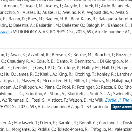
; Arnouts, S.; Asgari, M.; Asorey, J.; Atayde, L.; Atek, H.; Atrio-Barandela, 
icchio, N.; Aussel, B.; Aussel, H.; Avelino, P. P.; Avgoustidis, A.; Avila, S.;
t, E.; Bacon, D.; Baes, M.; Bagley, M. B.; Bahr-Kalus, B.; Balaguera-Antolin
ldry, I.; Balestra, A.; Ballardini, M.; Ballester, O.; Balogh, M.; Bañados, E.; 
ssion
, «ASTRONOMY & ASTROPHYSICS», 2025, 697, Article number: A1, p
, J.; Awan, S.; Azzollini, R.; Benson, K.; Berthe, M.; Boucher, J.; Bozzo, E
 C.; Chaudery, R. A.; Cole, R. E.; Danto, P.; Denniston, J.; Di Giorgio, A. M.; 
alli, E.; Genolet, L.; Gow, J. P. D.; Guttridge, P.; Hailey, M.; Hall, D.; Harper, 
; Hu, D.; James, R. E.; Khalil, A.; King, R.; Kitching, T.; Kohley, R.; Larche
Martignac, J.; Massey, R.; Mccracken, H. J.; Miller, L.; Murray, N.; Nakajima, 
Pendem, A.; Philippon, A.; Plana, C.; Pool, P.; Pottinger, S.; Racca, G. D.; Rhod
ignol, J. -C.; Sciortino, A.; Short, A.; Skottfelt, J.; Smit, S. J. A.; Swindells, 
.; Tommasi, E.; Tosti, S.; Visticot, F.; Walton, D. M.; Willi
,
Euclid. II. The 
CS», 2025, 697, Article number: A2, pp. 1 - 33 [articolo]
Open Acces
let, A.; Maciaszek, T.; Prieto, E.; Barbier, R.; Bonoli, C.; Corcione, L.; Dusin
in, L.; Morgante, G.; Padilla, C.; Toledo-Moreo, R.; Trifoglio, M.; Valenzian