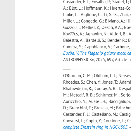
Castander, F. J.; Fosalba, P.; Stadel, J.
A.; Blot, L.; Hoffmann, K.; Huertas-Com
Linke, L.; Viglione, C.; Li, S. -S.; Zhai
Miller, L.; Congedo, G.; Biviano, A.; Hi
Guzzo, L.; Mellier, Y.; Oesch, P. A.; Bo
Kov??cs, A.; Aghanim, N.; Altieri, B.; 
Balestra, A.; Bardelli, S.; Bender, R.;
Camera, S.; Capobianco, V.; Carbone, C
Euclid. V. The Flagship galaxy mock c
ASTROPHYSICS», 2025, 697, Article nu
O'Riordan, C. M.; Oldham, L. J.; Nersesian
Rhoades, S.; Chen, Y.; Jones, T.; Adami,
Bhatawdekar, R.; Cooray, A. R.; Despali
M.; Metcalf, R. B.; Schirmer, M.; Serje
Auricchio, N.; Aussel, H.; Baccigalupi, 
D.; Branchini, E.; Brescia, M.; Brinchma
Castander, F. J.; Castellano, M.; Casti
Conversi, L.; Copin, Y.; Corcione, L.; 
complete Einstein ring in NGC 6505
,