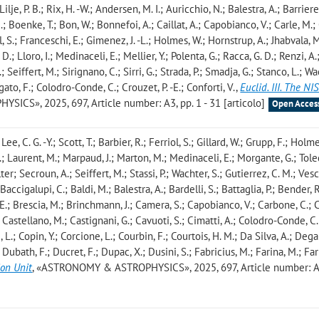
Lilje, P. B.; Rix, H. -W.; Andersen, M. I.; Auricchio, N.; Balestra, A.; Barriere, 
.; Boenke, T.; Bon, W.; Bonnefoi, A.; Caillat, A.; Capobianco, V.; Carle, M.; 
ol, S.; Franceschi, E.; Gimenez, J. -L.; Holmes, W.; Hornstrup, A.; Jhabvala, 
D.; Lloro, I.; Medinaceli, E.; Mellier, Y.; Polenta, G.; Racca, G. D.; Renzi, A.
.; Seiffert, M.; Sirignano, C.; Sirri, G.; Strada, P.; Smadja, G.; Stanco, L.; Wa
ogato, F.; Colodro-Conde, C.; Crouzet, P. -E.; Conforti, V.
,
Euclid. III. The NI
CS», 2025, 697, Article number: A3, pp. 1 - 31 [articolo]
Open Acces
e, C. G. -Y.; Scott, T.; Barbier, R.; Ferriol, S.; Gillard, W.; Grupp, F.; Holme
.; Laurent, M.; Marpaud, J.; Marton, M.; Medinaceli, E.; Morgante, G.; Tol
er; Secroun, A.; Seiffert, M.; Stassi, P.; Wachter, S.; Gutierrez, C. M.; Vesc
accigalupi, C.; Baldi, M.; Balestra, A.; Bardelli, S.; Battaglia, P.; Bender, R
E.; Brescia, M.; Brinchmann, J.; Camera, S.; Capobianco, V.; Carbone, C.; 
S.; Castellano, M.; Castignani, G.; Cavuoti, S.; Cimatti, A.; Colodro-Conde, C.
, L.; Copin, Y.; Corcione, L.; Courbin, F.; Courtois, H. M.; Da Silva, A.; Deg
; Dubath, F.; Ducret, F.; Dupac, X.; Dusini, S.; Fabricius, M.; Farina, M.; Far
ion Unit
, «ASTRONOMY & ASTROPHYSICS», 2025, 697, Article number: A4,