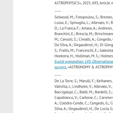
ASTROPHYSICS», 2025, 693, Article nu
Selwood, M.; Fotopoulou, S.; Bremer, M.
Lusso, E.; Spinoglio, L.; Allevato, V.; 
D.; La Franca, F.; Amara, A.; Andreon, 
Branchini, E.; Brescia, M.; Brinchmann,
M.; Cavuoti, S.; Cimatti, A.; Congedo, G
Da Silva, A.; Degaudenzi, H.; Di Giorgio
S.; Frailis, M.; Franceschi, E.; Galeotta,
Hoekstra, H.; Holliman, M. S.; Holmes,
Euclid preparation: LVII. Observationa
surveys
, «ASTRONOMY & ASTROPHYSICS»
De La Torre, S.; Marulli, F.; Keihanen,
Valiviita, J.; Lindholm, V.; Allevato, V.
Baccigalupi, C.; Baldi, M.; Bardelli, S.
Capobianco, V.; Carbone, C.; Carretero, 
A.; Colodro-Conde, C.; Congedo, G.; Con
Silva, A.; Degaudenzi, H.; De Lucia, G.;