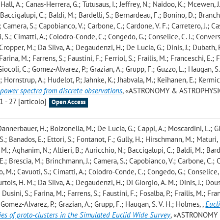
 Hall, A.; Canas-Herrera, G.; Tutusaus, I.; Jeffrey, N.; Naidoo, K.; Mcewen, J.
Baccigalupi, C.; Baldi, M.; Bardelli, S.; Bernardeau, F.; Bonino, D.; Branchi
.; Camera, S.; Capobianco, V.; Carbone, C.; Cardone, V. F.; Carretero, J.; Cas
, S.; Cimatti, A.; Colodro-Conde, C.; Congedo, G.; Conselice, C. J.; Conversi
 Cropper, M.; Da Silva, A.; Degaudenzi, H.; De Lucia, G.; Dinis, J.; Dubath, F
Farina, M.; Farrens, S.; Faustini, F.; Ferriol, S.; Frailis, M.; Franceschi, E.;
; Giocoli, C.; Gomez-Alvarez, P.; Grazian, A.; Grupp, F.; Guzzo, L.; Haugan, S.
 Hornstrup, A.; Hudelot, P.; Jahnke, K.; Jhabvala, M.; Keihanen, E.; Kermic
 power spectra from discrete observations
, «ASTRONOMY & ASTROPHYSI
 - 27 [articolo]
Open Access
Dannerbauer, H.; Bolzonella, M.; De Lucia, G.; Cappi, A.; Moscardini, L.; Gi
S.; Banados, E.; Ettori, S.; Fontanot, F.; Gully, H.; Hirschmann, M.; Maturi,
, M.; Aghanim, N.; Altieri, B.; Auricchio, N.; Baccigalupi, C.; Baldi, M.; Barde
E.; Brescia, M.; Brinchmann, J.; Camera, S.; Capobianco, V.; Carbone, C.; 
ano, M.; Cavuoti, S.; Cimatti, A.; Colodro-Conde, C.; Congedo, G.; Conselice, C
urtois, H. M.; Da Silva, A.; Degaudenzi, H.; Di Giorgio, A. M.; Dinis, J.; Dous
Dusini, S.; Farina, M.; Farrens, S.; Faustini, F.; Fosalba, P.; Frailis, M.; Fra
.; Gomez-Alvarez, P.; Grazian, A.; Grupp, F.; Haugan, S. V. H.; Holmes,
,
Eucl
ties of proto-clusters in the Simulated Euclid Wide Survey
, «ASTRONOMY