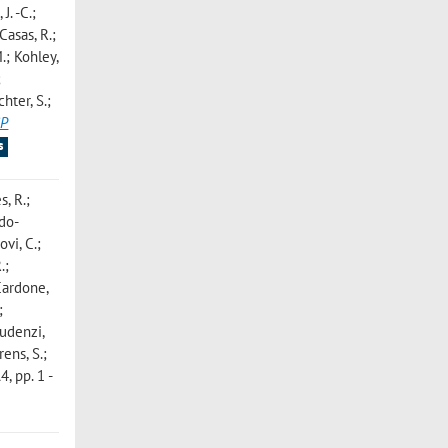
J. -C.;
Casas, R.;
M.; Kohley,
;
chter, S.;
SP
s
s, R.;
edo-
ovi, C.;
.;
Cardone,
;
audenzi,
rens, S.;
 pp. 1 -