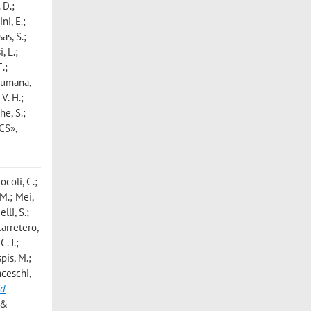
 D.;
ni, E.;
as, S.;
, L.;
.;
 Fumana,
 V. H.;
he, S.;
CS»,
ocoli, C.;
 M.; Mei,
lli, S.;
Carretero,
. J.;
pis, M.;
nceschi,
id
 &