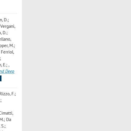
n, D.;
; Vergani,
, D.;
ellano,
opper, M.;
 Ferriol,
;
, E.;
,
 and Deep
s
Rizzo, F.;
;
;
Cimatti,
 M.; Da
 S.;