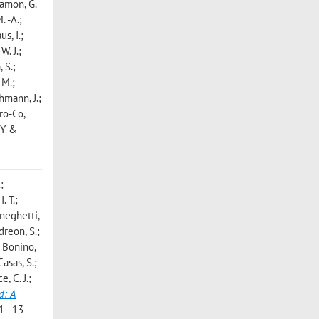
 Mamon, G.
. -A.;
s, I.;
W. J.;
 S.;
 M.;
hmann, J.;
dro-Co
,
MY &
;
. T.;
eneghetti,
dreon, S.;
; Bonino,
Casas, S.;
, C. J.;
d: A
 - 13