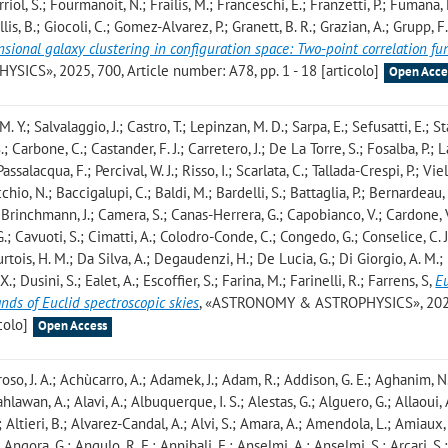
erriol, S.; Fourmanoit, N.; Frailis, M.; Franceschi, E.; Franzetti, P.; Fumana,
illis, B.; Giocoli, C.; Gomez-Alvarez, P.; Granett, B. R.; Grazian, A.; Grupp, 
sional galaxy clustering in configuration space: Two-point correlation fu
CS», 2025, 700, Article number: A78, pp. 1 - 18 [articolo]
Open Acce
. Y.; Salvalaggio, J.; Castro, T.; Lepinzan, M. D.; Sarpa, E.; Sefusatti, E.; St
.; Carbone, C.; Castander, F. J.; Carretero, J.; De La Torre, S.; Fosalba, P.; 
ssalacqua, F.; Percival, W. J.; Risso, I.; Scarlata, C.; Tallada-Crespi, P.; Viel
cchio, N.; Baccigalupi, C.; Baldi, M.; Bardelli, S.; Battaglia, P.; Bernardeau, 
; Brinchmann, J.; Camera, S.; Canas-Herrera, G.; Capobianco, V.; Cardone, V
G.; Cavuoti, S.; Cimatti, A.; Colodro-Conde, C.; Congedo, G.; Conselice, C. J
ourtois, H. M.; Da Silva, A.; Degaudenzi, H.; De Lucia, G.; Di Giorgio, A. M.
.; Dusini, S.; Ealet, A.; Escoffier, S.; Farina, M.; Farinelli, R.; Farrens, S
,
E
nds of Euclid spectroscopic skies
, «ASTRONOMY & ASTROPHYSICS», 2025
colo]
Open Access
oso, J. A.; Achùcarro, A.; Adamek, J.; Adam, R.; Addison, G. E.; Aghanim, N
hlawan, A.; Alavi, A.; Albuquerque, I. S.; Alestas, G.; Alguero, G.; Allaoui, 
.; Altieri, B.; Alvarez-Candal, A.; Alvi, S.; Amara, A.; Amendola, L.; Amiaux, 
 Angora, G.; Angulo, R. E.; Annibali, F.; Anselmi, A.; Anselmi, S.; Arcari, S.