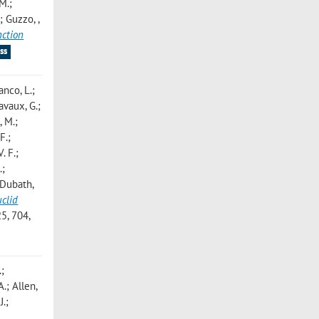
 M.;
F.; Guzzo,
,
nction
ss
anco, L.;
Lavaux, G.;
, M.;
F.;
. F.;
.;
; Dubath,
uclid
, 704,
.;
A.; Allen,
J.;
;