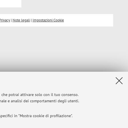
Privacy
|
Note legali
|
Impostazioni Cookie
i che potrai attivare solo con il tuo consenso.
onale e analisi dei comportamenti degli utenti.
ecifici in "Mostra cookie di profilazione".