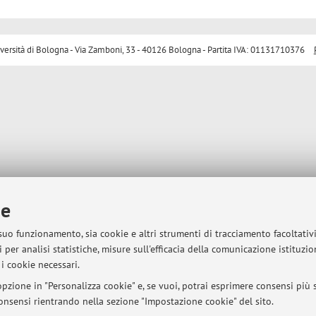
sità di Bologna - Via Zamboni, 33 - 40126 Bologna - Partita IVA: 01131710376
ie
 suo funzionamento, sia cookie e altri strumenti di tracciamento facoltativ
 per analisi statistiche, misure sull'efficacia della comunicazione istituzi
i cookie necessari.
pzione in "Personalizza cookie" e, se vuoi, potrai esprimere consensi più sp
 consensi rientrando nella sezione "Impostazione cookie" del sito.