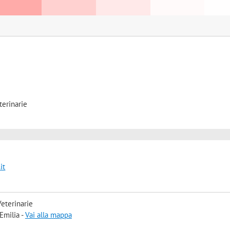
terinarie
it
eterinarie
Emilia -
Vai alla mappa