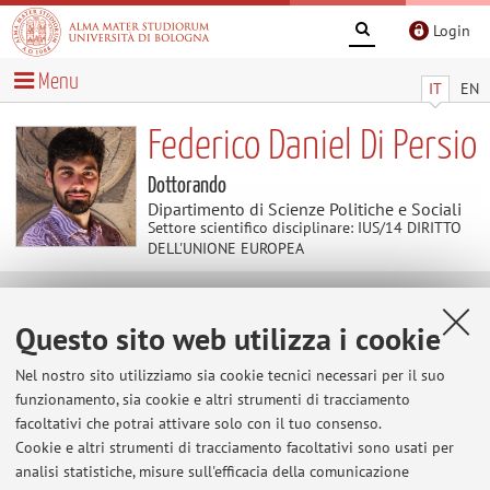
Login
Menu
IT
EN
Federico Daniel Di Persio
Dottorando
Dipartimento di Scienze Politiche e Sociali
Settore scientifico disciplinare: IUS/14 DIRITTO
DELL'UNIONE EUROPEA
Contatti
Questo sito web utilizza i cookie
Nel nostro sito utilizziamo sia cookie tecnici necessari per il suo
E-mail:
federico.dipersio@unibo.it
funzionamento, sia cookie e altri strumenti di tracciamento
facoltativi che potrai attivare solo con il tuo consenso.
Cookie e altri strumenti di tracciamento facoltativi sono usati per
Dipartimento di Scienze Politiche e Sociali
analisi statistiche, misure sull'efficacia della comunicazione