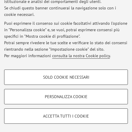
Strada Maggiore 45, Bologna -
Vai alla mappa
istituzionale e analisi dei comportamenti degli utenti.
Se chiudi questo banner continuerai la navigazione solo con i
cookie necessari.
Puoi esprimere il consenso sui cookie facoltativi attivando l'opzione
Ultimi avvisi
in "Personalizza cookie" e, se vuoi, potrai esprimere consensi più
specifici in "Mostra cookie di profilazione".
Al momento non sono presenti avvisi.
Potrai sempre rivedere le tue scelte e verificare lo stato dei consensi
rientrando nella sezione "Impostazione cookie" del sito.
Per maggiori informazioni
consulta la nostra Cookie policy
.
COOKIE DI PROFILAZIONE - FACOLTATIVI
Area riservata
SOLO COOKIE NECESSARI
Si tratta di cookie utilizzati per analizzare le caratteristiche della navigazione
Accedi tramite
login
per gestire tutti i contenuti del sito.
degli utenti, creare profili in base al loro comportamento sul sito, per analisi
di marketing.
PERSONALIZZA COOKIE
Mostra cookie di profilazione
© 2026 - ALMA MATER STUDIORUM - Università di Bologna - Via
Zamboni, 33 - 40126 Bologna - Partita IVA: 01131710376
Google/Youtube Video
COOKIE TECNICI - NECESSARI
ACCETTA TUTTI I COOKIE
Privacy
|
Note legali
|
Impostazioni Cookie
Facebook
Si tratta di cookie tecnici utilizzati, a titolo esemplificativo, per il corretto
Vimeo
funzionamento del sito, salvare le preferenze di navigazione, per il