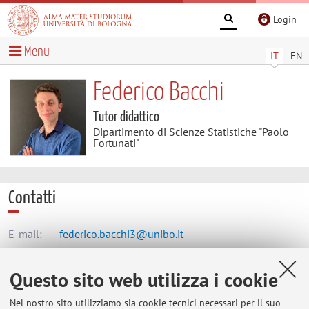
Login
Menu
IT
EN
Federico Bacchi
Tutor didattico
Dipartimento di Scienze Statistiche "Paolo
Fortunati"
Contatti
E-mail:
federico.bacchi3@unibo.it
Questo sito web utilizza i cookie
Dipartimento di Scienze Statistiche "Paolo Fortunati"
Nel nostro sito utilizziamo sia cookie tecnici necessari per il suo
Via Belle Arti 41, Bologna -
Vai alla mappa