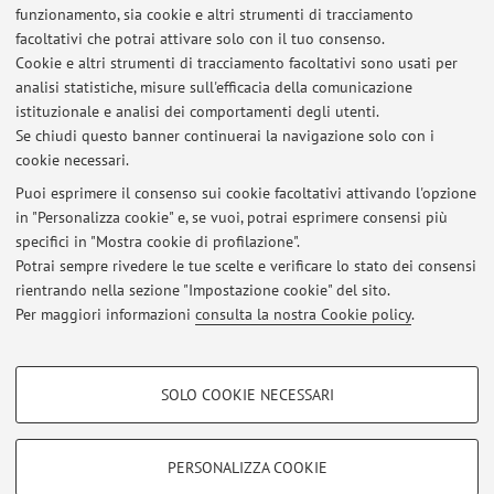
funzionamento, sia cookie e altri strumenti di tracciamento
facoltativi che potrai attivare solo con il tuo consenso.
Risorse in rete
Cookie e altri strumenti di tracciamento facoltativi sono usati per
analisi statistiche, misure sull'efficacia della comunicazione
istituzionale e analisi dei comportamenti degli utenti.
ORCID
Se chiudi questo banner continuerai la navigazione solo con i
cookie necessari.
Puoi esprimere il consenso sui cookie facoltativi attivando l'opzione
in "Personalizza cookie" e, se vuoi, potrai esprimere consensi più
Ultimi avvisi
specifici in "Mostra cookie di profilazione".
Potrai sempre rivedere le tue scelte e verificare lo stato dei consensi
Al momento non sono presenti avvisi.
rientrando nella sezione "Impostazione cookie" del sito.
Per maggiori informazioni
consulta la nostra Cookie policy
.
COOKIE DI PROFILAZIONE - FACOLTATIVI
SOLO COOKIE NECESSARI
Area riservata
Si tratta di cookie utilizzati per analizzare le caratteristiche della navigazione
degli utenti, creare profili in base al loro comportamento sul sito, per analisi
Accedi tramite
login
per gestire tutti i contenuti del sito.
di marketing.
PERSONALIZZA COOKIE
Mostra cookie di profilazione