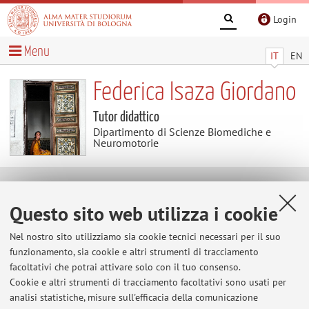
Login
Menu
IT
EN
Federica Isaza Giordano
Tutor didattico
Dipartimento di Scienze Biomediche e
Neuromotorie
Contatti
Questo sito web utilizza i cookie
E-mail:
federica.isaza2@unibo.it
Nel nostro sito utilizziamo sia cookie tecnici necessari per il suo
funzionamento, sia cookie e altri strumenti di tracciamento
facoltativi che potrai attivare solo con il tuo consenso.
Cookie e altri strumenti di tracciamento facoltativi sono usati per
Dipartimento di Scienze Biomediche e Neuromotorie
analisi statistiche, misure sull'efficacia della comunicazione
Via Massarenti 9, Bologna -
Vai alla mappa