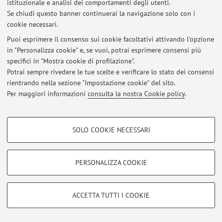
istituzionale e analisi dei comportamenti degli utenti.
Se chiudi questo banner continuerai la navigazione solo con i
cookie necessari.
Puoi esprimere il consenso sui cookie facoltativi attivando l'opzione
Ultimi avvisi
in "Personalizza cookie" e, se vuoi, potrai esprimere consensi più
specifici in "Mostra cookie di profilazione".
Al momento non sono presenti avvisi.
Potrai sempre rivedere le tue scelte e verificare lo stato dei consensi
rientrando nella sezione "Impostazione cookie" del sito.
Per maggiori informazioni
consulta la nostra Cookie policy
.
COOKIE DI PROFILAZIONE - FACOLTATIVI
Area riservata
SOLO COOKIE NECESSARI
Accedi tramite
login
per gestire tutti i contenuti del sito.
Si tratta di cookie utilizzati per analizzare le caratteristiche della navigazione
degli utenti, creare profili in base al loro comportamento sul sito, per analisi
di marketing.
PERSONALIZZA COOKIE
Mostra cookie di profilazione
© 2026 - ALMA MATER STUDIORUM - Università di Bologna - Via
Zamboni, 33 - 40126 Bologna - Partita IVA: 01131710376
Google/Youtube Video
COOKIE TECNICI - NECESSARI
Privacy
|
Note legali
|
Impostazioni Cookie
ACCETTA TUTTI I COOKIE
Facebook
Si tratta di cookie tecnici utilizzati, a titolo esemplificativo, per il corretto
Vimeo
funzionamento del sito, salvare le preferenze di navigazione, per il