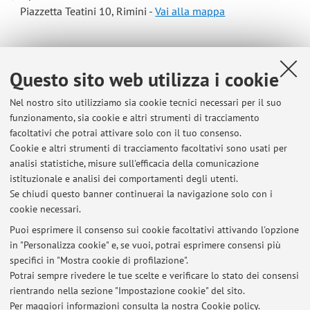
Piazzetta Teatini 10, Rimini -
Vai alla mappa
Risorse in rete
Questo sito web utilizza i cookie
ORCID
Nel nostro sito utilizziamo sia cookie tecnici necessari per il suo
funzionamento, sia cookie e altri strumenti di tracciamento
facoltativi che potrai attivare solo con il tuo consenso.
Orario di ricevimento
Cookie e altri strumenti di tracciamento facoltativi sono usati per
analisi statistiche, misure sull'efficacia della comunicazione
Ricevimento su appuntamento: scrivere una e-mail a
istituzionale e analisi dei comportamenti degli utenti.
federica.galli14@unibo.it
Se chiudi questo banner continuerai la navigazione solo con i
cookie necessari.
Puoi esprimere il consenso sui cookie facoltativi attivando l'opzione
in "Personalizza cookie" e, se vuoi, potrai esprimere consensi più
Ultimi avvisi
specifici in "Mostra cookie di profilazione".
Potrai sempre rivedere le tue scelte e verificare lo stato dei consensi
Al momento non sono presenti avvisi.
rientrando nella sezione "Impostazione cookie" del sito.
Per maggiori informazioni
consulta la nostra Cookie policy
.