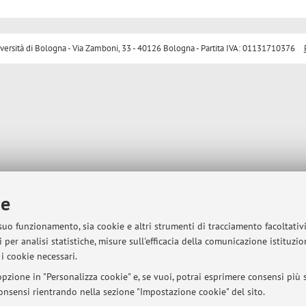
sità di Bologna - Via Zamboni, 33 - 40126 Bologna - Partita IVA: 01131710376
ie
 suo funzionamento, sia cookie e altri strumenti di tracciamento facoltativ
 per analisi statistiche, misure sull'efficacia della comunicazione istituzi
i cookie necessari.
pzione in "Personalizza cookie" e, se vuoi, potrai esprimere consensi più sp
 consensi rientrando nella sezione "Impostazione cookie" del sito.