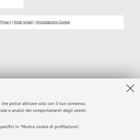
Privacy
|
Note legali
|
Impostazioni Cookie
i che potrai attivare solo con il tuo consenso.
onale e analisi dei comportamenti degli utenti.
ecifici in "Mostra cookie di profilazione".