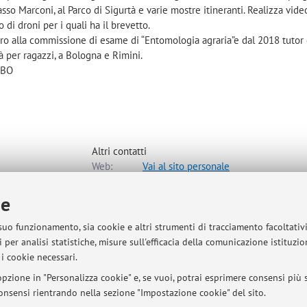
asso Marconi, al Parco di Sigurtà e varie mostre itineranti. Realizza vide
o di droni per i quali ha il brevetto.
o alla commissione di esame di “Entomologia agraria”e dal 2018 tutor d
 per ragazzi, a Bologna e Rimini.
IBO
Altri contatti
Web:
Vai al sito personale
ie
gie Agro-Alimentari
 suo funzionamento, sia cookie e altri strumenti di tracciamento facoltativ
mappa
 per analisi statistiche, misure sull'efficacia della comunicazione istituzi
i cookie necessari.
pzione in "Personalizza cookie" e, se vuoi, potrai esprimere consensi più sp
 consensi rientrando nella sezione "Impostazione cookie" del sito.