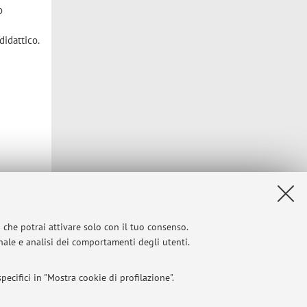
o
idattico.
i che potrai attivare solo con il tuo consenso.
onale e analisi dei comportamenti degli utenti.
ecifici in "Mostra cookie di profilazione".