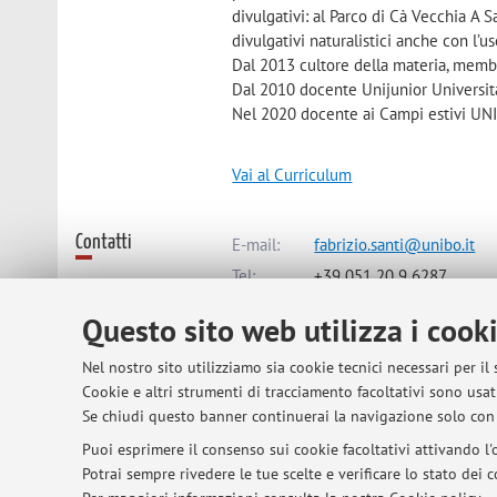
divulgativi: al Parco di Cà Vecchia A S
divulgativi naturalistici anche con l’us
Dal 2013 cultore della materia, membr
Dal 2010 docente Unijunior Università
Nel 2020 docente ai Campi estivi UN
Vai al Curriculum
Contatti
E-mail:
fabrizio.santi@unibo.it
Tel:
+39 051 20 9 6287
Questo sito web utilizza i cook
Dipartimento di Scienze e Tecnolo
Nel nostro sito utilizziamo sia cookie tecnici necessari per il
Viale Fanin 50, Bologna -
Vai alla 
Cookie e altri strumenti di tracciamento facoltativi sono usati
Se chiudi questo banner continuerai la navigazione solo con 
Puoi esprimere il consenso sui cookie facoltativi attivando l'o
Risorse in rete
ORCID
Potrai sempre rivedere le tue scelte e verificare lo stato dei