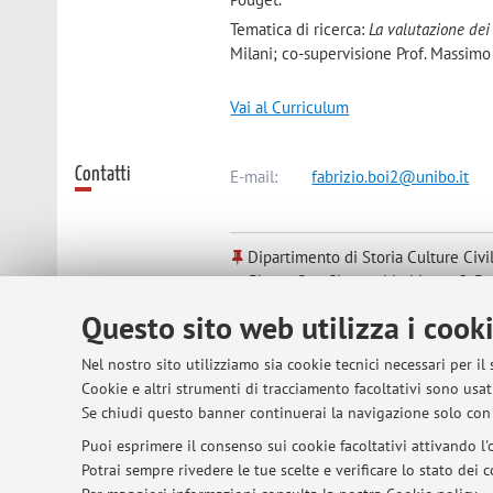
Tematica di ricerca:
La valutazione dei
Milani; co-supervisione Prof. Massimo 
Vai al Curriculum
Contatti
E-mail:
fabrizio.boi2@unibo.it
Dipartimento di Storia Culture Civi
Piazza San Giovanni in Monte 2, B
Questo sito web utilizza i cook
Risorse in rete
ORCID
Nel nostro sito utilizziamo sia cookie tecnici necessari per il
Cookie e altri strumenti di tracciamento facoltativi sono usati
Se chiudi questo banner continuerai la navigazione solo con 
Puoi esprimere il consenso sui cookie facoltativi attivando l'o
Potrai sempre rivedere le tue scelte e verificare lo stato dei
© 2026 - ALMA MATER STUDIORUM - Univer