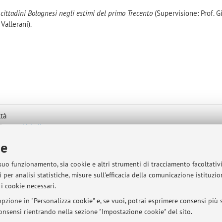
 cittadini Bolognesi negli estimi del primo Trecento
(Supervisione: Prof. G
Vallerani).
ltà
ologna -
Vai alla mappa
ie
 suo funzionamento, sia cookie e altri strumenti di tracciamento facoltativ
 per analisi statistiche, misure sull'efficacia della comunicazione istituzi
i cookie necessari.
pzione in "Personalizza cookie" e, se vuoi, potrai esprimere consensi più sp
 consensi rientrando nella sezione "Impostazione cookie" del sito.
sità di Bologna - Via Zamboni, 33 - 40126 Bologna - Partita IVA: 01131710376