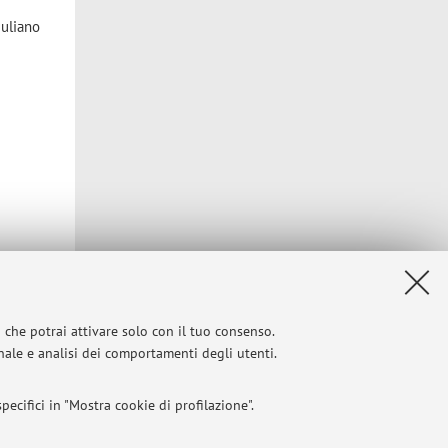
iuliano
i che potrai attivare solo con il tuo consenso.
onale e analisi dei comportamenti degli utenti.
ecifici in "Mostra cookie di profilazione".
Privacy
|
Note legali
|
Impostazioni Cookie