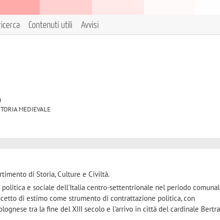
ricerca
Contenuti utili
Avvisi
à
01 STORIA MEDIEVALE
timento di Storia, Culture e Civiltà.
ria politica e sociale dell'Italia centro-settentrionale nel periodo comunal
oncetto di estimo come strumento di contrattazione politica, con
ognese tra la fine del XIII secolo e l'arrivo in città del cardinale Bertr