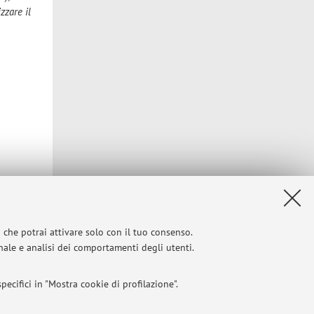
izzare il
bo.it
i che potrai attivare solo con il tuo consenso.
onale e analisi dei comportamenti degli utenti.
Privacy
|
Note legali
|
Impostazioni Cookie
ecifici in "Mostra cookie di profilazione".