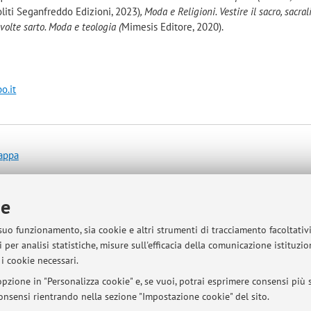
liti Seganfreddo Edizioni, 2023)
, Moda e Religioni. Vestire il sacro, sacral
volte sarto. Moda e teologia (
Mimesis Editore, 2020).
o.it
mappa
ie
in-person or remote appointment by emailing fabiocarlo.ambrosio@uni
 suo funzionamento, sia cookie e altri strumenti di tracciamento facoltativ
 per analisi statistiche, misure sull'efficacia della comunicazione istituzi
i cookie necessari.
sità di Bologna - Via Zamboni, 33 - 40126 Bologna - Partita IVA: 01131710376
pzione in "Personalizza cookie" e, se vuoi, potrai esprimere consensi più sp
 consensi rientrando nella sezione "Impostazione cookie" del sito.