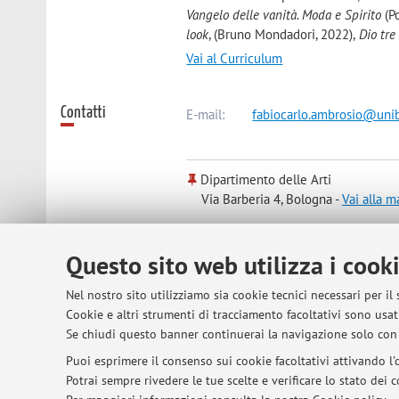
Vangelo delle vanità. Moda e Spirito
(Po
look
, (Bruno Mondadori, 2022),
Dio tre 
Vai al Curriculum
Contatti
E-mail:
fabiocarlo.ambrosio@unib
Dipartimento delle Arti
Via Barberia 4, Bologna -
Vai alla 
Questo sito web utilizza i cook
Orario di ricevimento
Students are encouraged to book an 
Nel nostro sito utilizziamo sia cookie tecnici necessari per il
Cookie e altri strumenti di tracciamento facoltativi sono usati
Se chiudi questo banner continuerai la navigazione solo con 
© 2026 - ALMA MATER STUDIORUM - Univer
Puoi esprimere il consenso sui cookie facoltativi attivando l'o
Potrai sempre rivedere le tue scelte e verificare lo stato dei