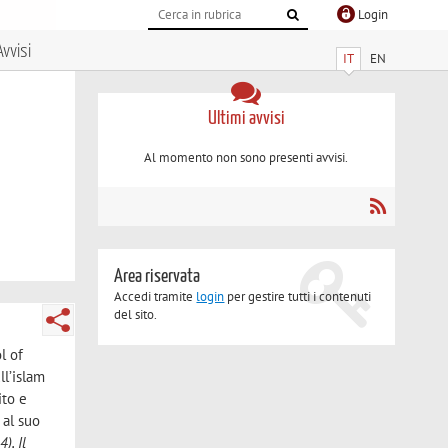
Login
Avvisi
IT
EN
Ultimi avvisi
Al momento non sono presenti avvisi.
Area riservata
Accedi tramite
login
per gestire tutti i contenuti
del sito.
l of
ll’islam
ito e
 al suo
4),
Il