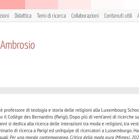
zioni
Didattica
Temi di ricerca
Collaborazioni
Contenuti utili
o Ambrosio
 professore di teologia e storia delle religioni alla Luxembourg Schoo
 il Collège des Bernardins (Parigi). Dopo più di vent’anni di ricerche su
nni si dedica alla ricerca delle interazioni tra moda e religioni, tra vest
minario di ricerca a Parigi ed un’équipe di ricercatori a Lussemburgo. Ha
 quali
Per una morale contemooranea. Critica della moda pura (Mimesi, 202