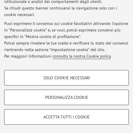
Via Belmeloro 6, Bologna -
Vai alla mappa
istituzionale e analisi dei comportamenti degli utenti.
Se chiudi questo banner continuerai la navigazione solo con i
cookie necessari.
Puoi esprimere il consenso sui cookie facoltativi attivando l'opzione
in "Personalizza cookie" e, se vuoi, potrai esprimere consensi più
Ultimi avvisi
specifici in "Mostra cookie di profilazione".
Potrai sempre rivedere le tue scelte e verificare lo stato dei consensi
Al momento non sono presenti avvisi.
rientrando nella sezione "Impostazione cookie" del sito.
Per maggiori informazioni
consulta la nostra Cookie policy
.
COOKIE DI PROFILAZIONE - FACOLTATIVI
SOLO COOKIE NECESSARI
Area riservata
Si tratta di cookie utilizzati per analizzare le caratteristiche della navigazione
Accedi tramite
login
per gestire tutti i contenuti del sito.
degli utenti, creare profili in base al loro comportamento sul sito, per analisi
di marketing.
PERSONALIZZA COOKIE
Mostra cookie di profilazione
© 2026 - ALMA MATER STUDIORUM - Università di Bologna - Via
Google/Youtube Video
Zamboni, 33 - 40126 Bologna - Partita IVA: 01131710376
COOKIE TECNICI - NECESSARI
ACCETTA TUTTI I COOKIE
Privacy
|
Note legali
|
Impostazioni Cookie
Facebook
Si tratta di cookie tecnici utilizzati, a titolo esemplificativo, per il corretto
Vimeo
funzionamento del sito, salvare le preferenze di navigazione, per il