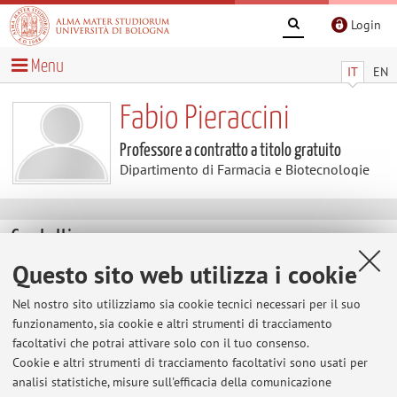
Login
Menu
IT
EN
Fabio Pieraccini
Professore a contratto a titolo gratuito
Dipartimento di Farmacia e Biotecnologie
Contatti
Questo sito web utilizza i cookie
E-mail:
fabio.pieraccini2@unibo.it
Nel nostro sito utilizziamo sia cookie tecnici necessari per il suo
Tel:
+39 0543 731102
funzionamento, sia cookie e altri strumenti di tracciamento
facoltativi che potrai attivare solo con il tuo consenso.
Cookie e altri strumenti di tracciamento facoltativi sono usati per
Dipartimento di Farmacia e Biotecnologie
analisi statistiche, misure sull'efficacia della comunicazione