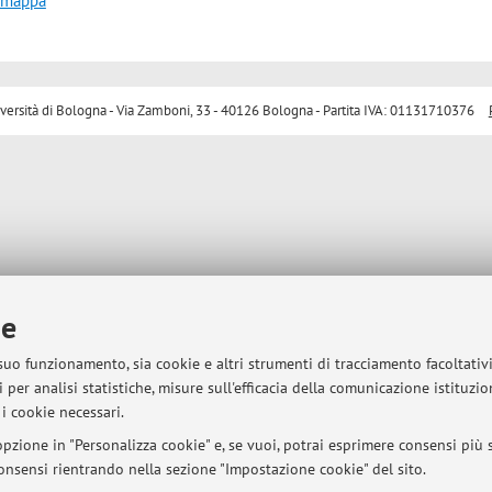
a mappa
sità di Bologna - Via Zamboni, 33 - 40126 Bologna - Partita IVA: 01131710376
ie
 suo funzionamento, sia cookie e altri strumenti di tracciamento facoltativ
 per analisi statistiche, misure sull'efficacia della comunicazione istituzi
i cookie necessari.
pzione in "Personalizza cookie" e, se vuoi, potrai esprimere consensi più sp
 consensi rientrando nella sezione "Impostazione cookie" del sito.