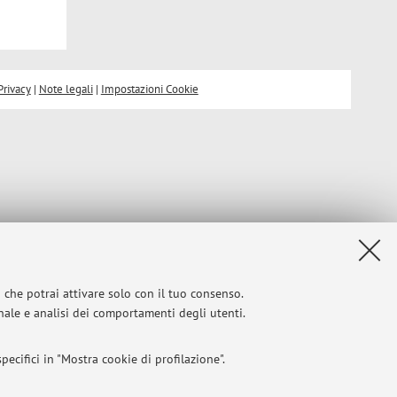
Privacy
|
Note legali
|
Impostazioni Cookie
i che potrai attivare solo con il tuo consenso.
onale e analisi dei comportamenti degli utenti.
ecifici in "Mostra cookie di profilazione".