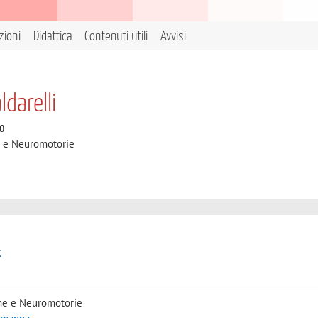
zioni
Didattica
Contenuti utili
Avvisi
darelli
to
e e Neuromotorie
t
he e Neuromotorie