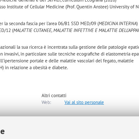
so Institute of Cellular Medicine (Prof. Quentin Anstee) University of 
r la seconda fascia per l'area 06/B1 SSD MED/09 (
MEDICINA INTERNA
)
ED/12 (
MALATTIE CUTANEE, MALATTIE INFETTIVE E MALATTIE DELL'APP
azionali la sua ricerca è incentrata sulla gestione delle patologie epat
on invasivi, in particolare sulle tecniche ecografiche di elastometria epa
ll'ipertensione portale e delle malattie vascolari del fegato, malattie
 in relazione a obesità e diabete.
Altri contatti
Web:
Vai al sito personale
 Chirurgiche
ie
a mappa