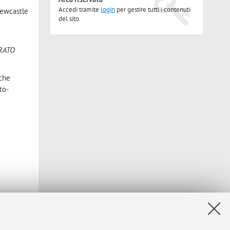
Accedi tramite
login
per gestire tutti i contenuti
Newcastle
del sito.
ARATO
iche
to-