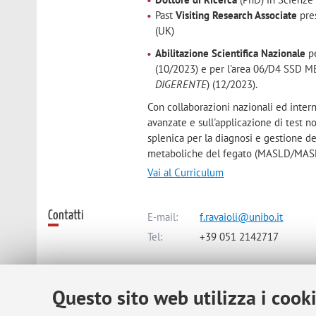
Past
Visiting Research Associate
pres
(UK)
Abilitazione Scientifica Nazionale
pe
(10/2023) e per l'area 06/D4 SSD M
DIGERENTE
) (12/2023).
Con collaborazioni nazionali ed intern
avanzate e sull'applicazione di test n
splenica per la diagnosi e gestione de
metaboliche del fegato (MASLD/MASH)
Vai al Curriculum
Contatti
E-mail:
f.ravaioli@unibo.it
Tel:
+39 051 2142717
Dipartimento di Scienze Mediche e
Questo sito web utilizza i cook
Via Massarenti 9, Bologna -
Vai all