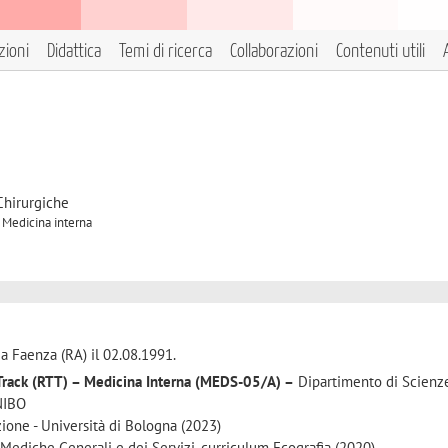
zioni
Didattica
Temi di ricerca
Collaborazioni
Contenuti utili
Chirurgiche
A Medicina interna
 a Faenza (RA) il 02.08.1991.
e Track (RTT) – Medicina Interna (MEDS-05/A)
–
Dipartimento di Scienz
NIBO
ione - Università di Bologna (2023)
 Mediche Generali e dei Servizi, curriculum Ecografia (2020)