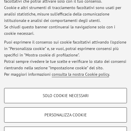
facoltativi che potrai attivare solo con il tuo consenso.
Cookie e altri strumenti di tracciamento facoltativi sono usati per
analisi statistiche, misure sull'efficacia della comunicazione
Dipartimento di Scienze Politiche e Sociali
istituzionale e analisi dei comportamenti degli utenti.
Strada Maggiore 45, Bologna -
Vai alla mappa
Se chiudi questo banner continuerai la navigazione solo con i
cookie necessari.
Puoi esprimere il consenso sui cookie facoltativi attivando l'opzione
in "Personalizza cookie" e, se vuoi, potrai esprimere consensi più
Ultimi avvisi
specifici in "Mostra cookie di profilazione".
Potrai sempre rivedere le tue scelte e verificare lo stato dei consensi
Al momento non sono presenti avvisi.
rientrando nella sezione "Impostazione cookie" del sito.
Per maggiori informazioni
consulta la nostra Cookie policy
.
COOKIE DI PROFILAZIONE - FACOLTATIVI
SOLO COOKIE NECESSARI
Si tratta di cookie utilizzati per analizzare le caratteristiche della navigazione
Area riservata
degli utenti, creare profili in base al loro comportamento sul sito, per analisi
Accedi tramite
login
per gestire tutti i contenuti del sito.
di marketing.
PERSONALIZZA COOKIE
Mostra cookie di profilazione
© 2026 - ALMA MATER STUDIORUM - Università di Bologna - Via
Google/Youtube Video