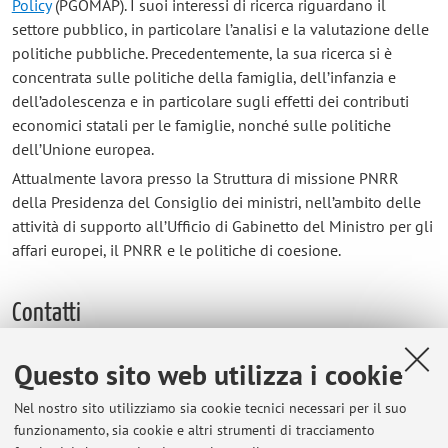
Policy
(PGOMAP). I suoi interessi di ricerca riguardano il
settore pubblico, in particolare l’analisi e la valutazione delle
politiche pubbliche. Precedentemente, la sua ricerca si è
concentrata sulle politiche della famiglia, dell’infanzia e
dell’adolescenza e in particolare sugli effetti dei contributi
economici statali per le famiglie, nonché sulle politiche
dell’Unione europea.
Attualmente lavora presso la Struttura di missione PNRR
della Presidenza del Consiglio dei ministri, nell’ambito delle
attività di supporto all’Ufficio di Gabinetto del Ministro per gli
affari europei, il PNRR e le politiche di coesione.
Contatti
E-mail:
f.pieri@unibo.it
Questo sito web utilizza i cookie
Altri contatti
Nel nostro sito utilizziamo sia cookie tecnici necessari per il suo
Web:
Vai al sito personale
funzionamento, sia cookie e altri strumenti di tracciamento