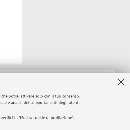
Privacy
|
Note legali
|
Impostazioni Cookie
i che potrai attivare solo con il tuo consenso.
onale e analisi dei comportamenti degli utenti.
ecifici in "Mostra cookie di profilazione".