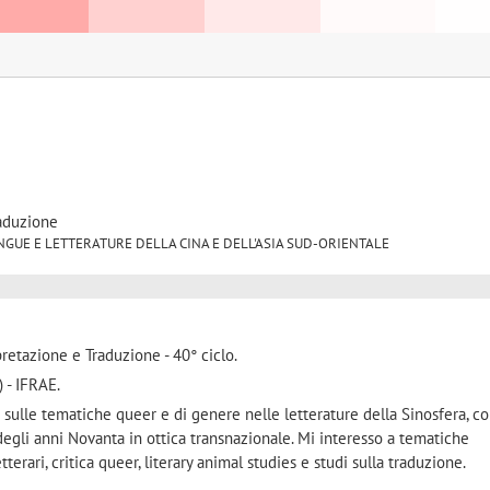
raduzione
21 LINGUE E LETTERATURE DELLA CINA E DELL'ASIA SUD-ORIENTALE
retazione e Traduzione - 40° ciclo.
) - IFRAE.
a sulle tematiche queer e di genere nelle letterature della Sinosfera, c
egli anni Novanta in ottica transnazionale. Mi interesso a tematiche
erari, critica queer, literary animal studies e studi sulla traduzione.