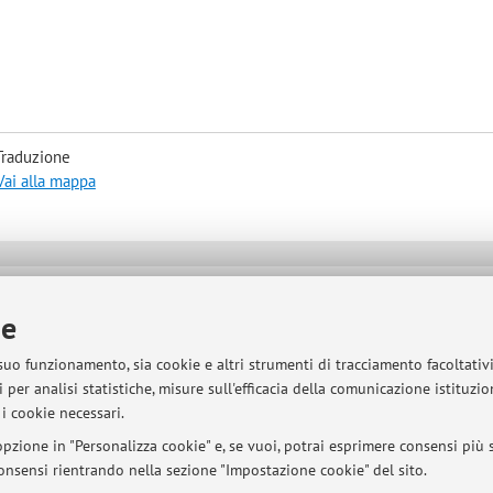
Traduzione
Vai alla mappa
sità di Bologna - Via Zamboni, 33 - 40126 Bologna - Partita IVA: 01131710376
ie
 suo funzionamento, sia cookie e altri strumenti di tracciamento facoltativ
 per analisi statistiche, misure sull'efficacia della comunicazione istituzi
i cookie necessari.
pzione in "Personalizza cookie" e, se vuoi, potrai esprimere consensi più sp
 consensi rientrando nella sezione "Impostazione cookie" del sito.