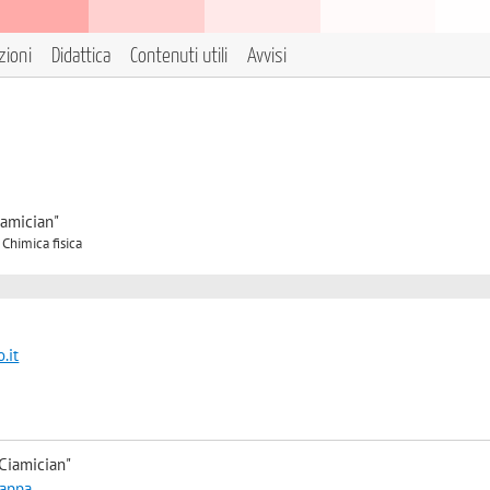
zioni
Didattica
Contenuti utili
Avvisi
iamician"
 Chimica fisica
.it
Ciamician"
mappa