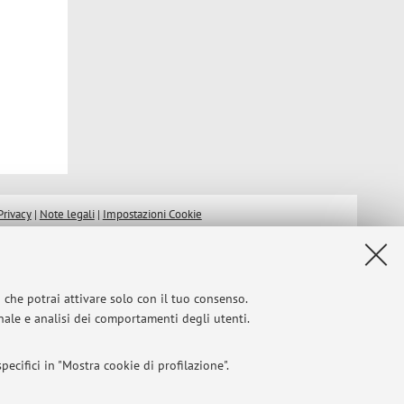
Privacy
|
Note legali
|
Impostazioni Cookie
i che potrai attivare solo con il tuo consenso.
onale e analisi dei comportamenti degli utenti.
ecifici in "Mostra cookie di profilazione".