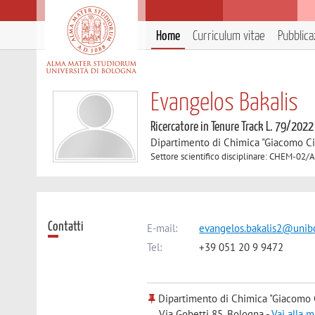
Home
Curriculum vitae
Pubblica
Evangelos Bakalis
Ricercatore in Tenure Track L. 79/2022
Dipartimento di Chimica "Giacomo C
Settore scientifico disciplinare: CHEM-02/A
Contatti
E-mail:
evangelos.bakalis2@unibo
Tel:
+39 051 20 9 9472
Dipartimento di Chimica "Giacomo 
Via Gobetti 85, Bologna -
Vai alla 