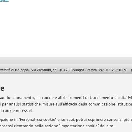
sità di Bologna - Via Zamboni, 33 - 40126 Bologna - Partita IVA: 01131710376
ie
 suo funzionamento, sia cookie e altri strumenti di tracciamento facoltativ
 per analisi statistiche, misure sull'efficacia della comunicazione istituzi
i cookie necessari.
pzione in "Personalizza cookie" e, se vuoi, potrai esprimere consensi più sp
 consensi rientrando nella sezione "Impostazione cookie" del sito.